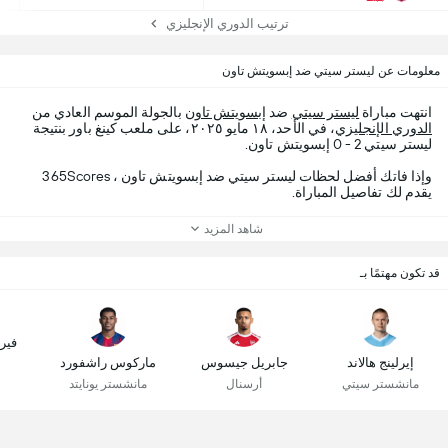
ترتيب الدوري الإنجليزي
معلومات عن ليستر سيتي ضد إبسويتش تاون
انتهت مباراة
ليستر سيتي
ضد
إبسويتش تاون
بالجولة الموسم العادي من
الدوري الإنجليزي
، في الأحد، ١٨ مايو ٢٠٢٥، على ملعب كينغ باور بنتيجة
ليستر سيتي 2 - 0 إبسويتش تاون.
وإذا فاتك أفضل لحظات ليستر سيتي ضد إبسويتش تاون ، 365Scores
يقدم لك تفاصيل المباراة.
شاهد المزيد
قد تكون مهتمًا بـ
فير
إيرلينج هالاند
جابريل جيسوس
ماركوس راشفورد
مانشستر سيتي
أرسنال
مانشستر يونايتد