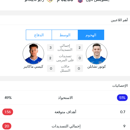
أهم اللاعبين
الهجوم
الوسط
الدفاع
إجمالي
3
2
التسديدات
تسديدات
2
0
على المرمى
كونور تشابلن
حالات
كيسي ماكاتير
0
0
التسلل
الإحصائيات
51%
الاستحواذ
49%
0.7
أهداف متوقعة
1.56
9
إجمالي التسديدات
20