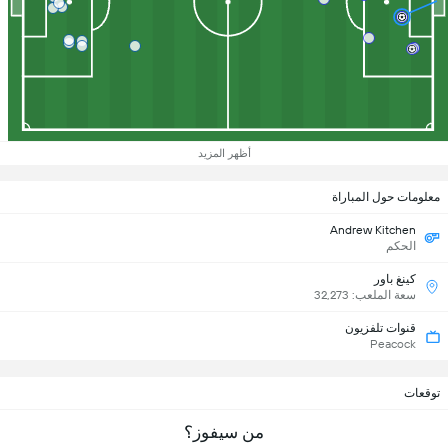
أظهر المزيد
معلومات حول المباراة
Andrew Kitchen
الحكم
كينغ باور
سعة الملعب: 32,273
قنوات تلفزيون
Peacock
توقعات
من سيفوز؟