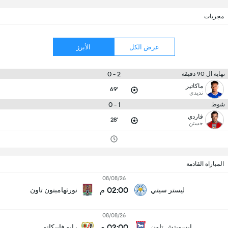
مجريات
عرض الكل
الأبرز
2 - 0
نهاية ال 90 دقيقة
ماكاتير
69'
نديدي
1 - 0
شوط
فاردي
28'
جستن
المباراة القادمة
08/08/26
02:00 م
ليستر سيتي
نورثهامبتون تاون
08/08/26
02:00 م
إبسويتش تاون
رايو فاييكانو