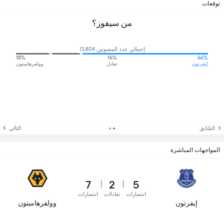
توقعات
من سيفوز؟
إجمالي عدد المصوتين 13,804
18%
16%
66%
إيفرتون
تعادل
وولفرهامبتون
السّابق
التالي
المواجهات المباشرة
7
2
5
انتصارات
تعادلات
انتصارات
إيفرتون
وولفرهامبتون