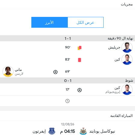
مجريات
عرض الكل
الأبرز
1 - 1
نهاية ال 90 دقيقة
جريليش
90'
كين
83'
ماني
69'
لارسن
1 - 0
شوط
كين
17'
إيرويجبونام
المباراة القادمة
12/08/26
04:15 م
نيوكاسل يونايتد
إيفرتون