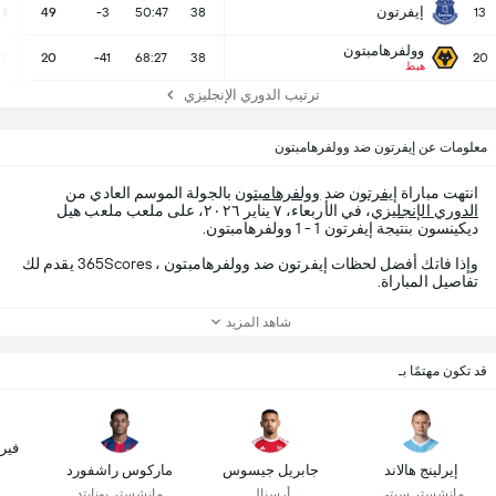
إيفرتون
13
49
-3
50:47
38
13
وولفرهامبتون
3
20
-41
68:27
38
20
هبط
ترتيب الدوري الإنجليزي
معلومات عن إيفرتون ضد وولفرهامبتون
انتهت مباراة
إيفرتون
ضد
وولفرهامبتون
بالجولة الموسم العادي من
الدوري الإنجليزي
، في الأربعاء، ٧ يناير ٢٠٢٦، على ملعب ملعب هيل
ديكينسون بنتيجة إيفرتون 1 - 1 وولفرهامبتون.
وإذا فاتك أفضل لحظات إيفرتون ضد وولفرهامبتون ، 365Scores يقدم لك
تفاصيل المباراة.
شاهد المزيد
قد تكون مهتمًا بـ
فير
إيرلينج هالاند
جابريل جيسوس
ماركوس راشفورد
مانشستر سيتي
أرسنال
مانشستر يونايتد