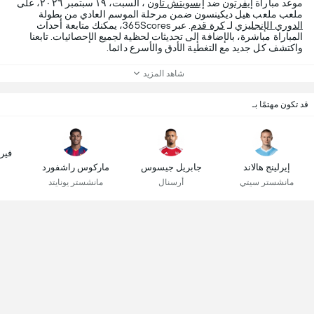
موعد مباراة
إيفرتون
ضد
إبسويتش تاون
، السبت، ١٩ سبتمبر ٢٠٢٦، على
ملعب ملعب هيل ديكينسون ضمن مرحلة الموسم العادي من بطولة
الدوري الإنجليزي
لـ
كرة قدم
. عبر 365Scores، يمكنك متابعة أحداث
المباراة مباشرة، بالإضافة إلى تحديثات لحظية لجميع الإحصائيات. تابعنا
واكتشف كل جديد مع التغطية الأدق والأسرع دائما.
شاهد المزيد
قد تكون مهتمًا بـ
فير
إيرلينج هالاند
جابريل جيسوس
ماركوس راشفورد
مانشستر سيتي
أرسنال
مانشستر يونايتد