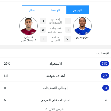
الهجوم
الوسط
الدفاع
إجمالي
4
1
التسديدات
تسديدات
2
1
على المرمى
جواو بيدرو
حالات
فالنتين
1
0
التسلل
كاستيلانوس
الإحصائيات
71%
الاستحواذ
29%
2.7
أهداف متوقعة
1.12
14
إجمالي التسديدات
11
6
تسديدات على المرمى
6
عرض الكل