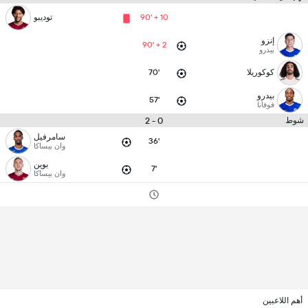
90' + 10
توديبو
إنزو
90' + 2
بيدرو
كوكوريلا
70'
بيدرو
57'
فوفانا
0 - 2
شوط
سامرفيل
36'
وان بيساكا
بوين
7'
وان بيساكا
أهم اللاعبين