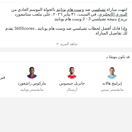
انتهت مباراة
تشيلسي
ضد
وست هام يونايتد
بالجولة الموسم العادي من
الدوري الإنجليزي
، في السبت، ٣١ يناير ٢٠٢٦، على ملعب ستامفورد
بريدج بنتيجة تشيلسي 3 - 2 وست هام يونايتد.
وإذا فاتك أفضل لحظات تشيلسي ضد وست هام يونايتد ، 365Scores يقدم
لك تفاصيل المباراة.
شاهد المزيد
قد تكون مهتمًا بـ
فير
إيرلينج هالاند
جابريل جيسوس
ماركوس راشفورد
مانشستر سيتي
أرسنال
مانشستر يونايتد