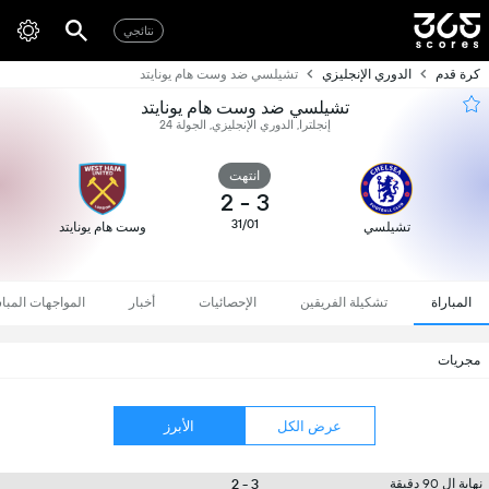
نتائجي
كرة قدم
الدوري الإنجليزي
تشيلسي ضد وست هام يونايتد
تشيلسي ضد وست هام يونايتد
إنجلترا, الدوري الإنجليزي, الجولة 24
انتهت
2
-
3
31/01
تشيلسي
وست هام يونايتد
المباراة
تشكيلة الفريقين
الإحصائيات
أخبار
المواجهات المبا
مجريات
عرض الكل
الأبرز
3 - 2
نهاية ال 90 دقيقة