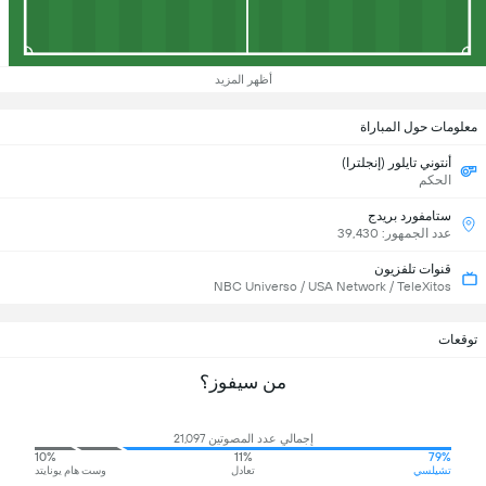
أظهر المزيد
معلومات حول المباراة
أنتوني تايلور (إنجلترا)
الحكم
ستامفورد بريدج
عدد الجمهور: 39,430
قنوات تلفزيون
NBC Universo / USA Network / TeleXitos
توقعات
من سيفوز؟
إجمالي عدد المصوتين 21,097
10%
11%
79%
تشيلسي
تعادل
وست هام يونايتد