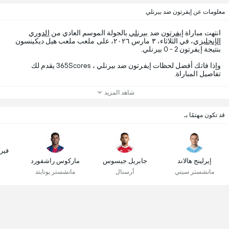
معلومات عن إيفرتون ضد بيرنلي
انتهت مباراة
إيفرتون
ضد
بيرنلي
بالجولة الموسم العادي من
الدوري
الإنجليزي
، في الثلاثاء، ٣ مارس ٢٠٢٦، على ملعب ملعب هيل ديكينسون
بنتيجة إيفرتون 2 - 0 بيرنلي.
وإذا فاتك أفضل لحظات إيفرتون ضد بيرنلي ، 365Scores يقدم لك
تفاصيل المباراة.
شاهد المزيد
قد تكون مهتمًا بـ
فير
إيرلينج هالاند
جابريل جيسوس
ماركوس راشفورد
مانشستر سيتي
أرسنال
مانشستر يونايتد