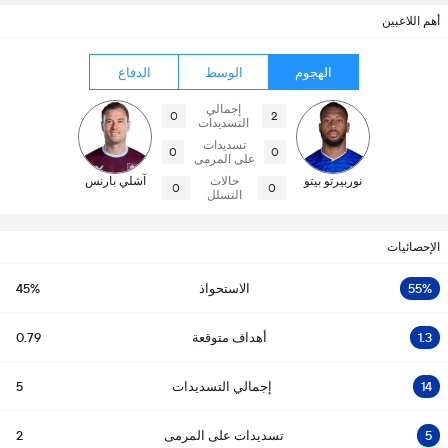
أهم اللاعبين
الهجوم
الوسط
الدفاع
إجمالي
0
2
التسديدات
تسديدات
0
0
على المرمى
نوربيرتو بيتو
حالات
آشلي بارنس
0
0
التسلل
الإحصائيات
55%
الاستحواذ
45%
1.3
أهداف متوقعة
0.79
14
إجمالي التسديدات
5
5
تسديدات على المرمى
2