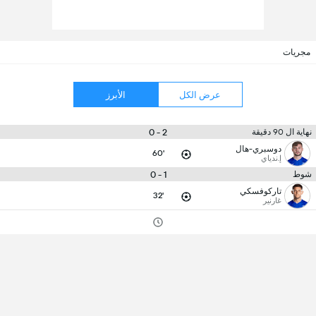
مجريات
عرض الكل
الأبرز
2 - 0
نهاية ال 90 دقيقة
دوسبري-هال
60'
إ.ندياي
1 - 0
شوط
تاركوفسكي
32'
غارنير