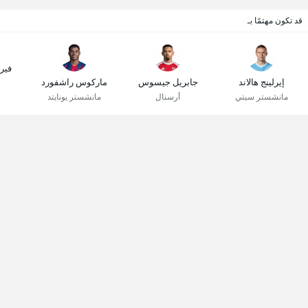
قد تكون مهتمًا بـ
فير
إيرلينج هالاند
جابريل جيسوس
ماركوس راشفورد
مانشستر سيتي
أرسنال
مانشستر يونايتد