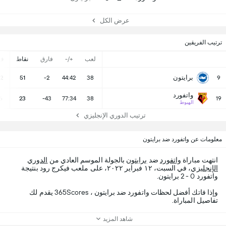
عرض الكل
ترتيب الفريقين
لعب
+/-
فارق
نقاط
ف
برايتون
12
51
-2
44:42
38
9
واتفورد
6
23
-43
77:34
38
19
الهبوط
ترتيب الدوري الإنجليزي
معلومات عن واتفورد ضد برايتون
انتهت مباراة
واتفورد
ضد
برايتون
بالجولة الموسم العادي من
الدوري
الإنجليزي
، في السبت، ١٢ فبراير ٢٠٢٢، على ملعب فيكرج رود بنتيجة
واتفورد 0 - 2 برايتون.
وإذا فاتك أفضل لحظات واتفورد ضد برايتون ، 365Scores يقدم لك
تفاصيل المباراة.
شاهد المزيد