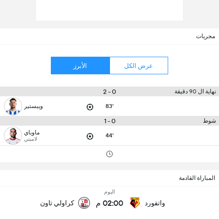
مجريات
عرض الكل
الأبرز
0 - 2
نهاية ال 90 دقيقة
83'
ويبستير
0 - 1
شوط
ماوباي
44'
لامبتي
المباراة القادمة
اليوم
02:00 م
واتفورد
كراولي تاون