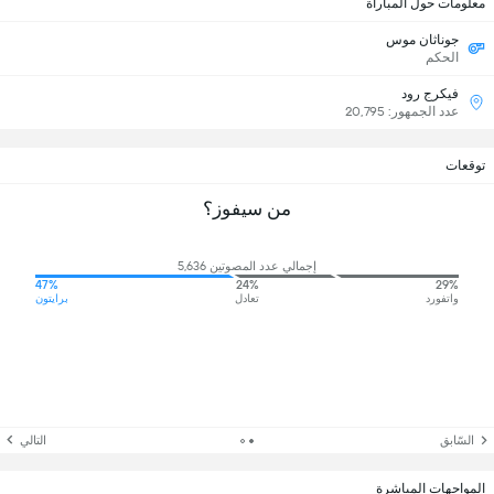
معلومات حول المباراة
جوناثان موس
الحكم
فيكرج رود
عدد الجمهور: 20,795
توقعات
من سيفوز؟
إجمالي عدد المصوتين 5,636
47%
24%
29%
واتفورد
تعادل
برايتون
السّابق
التالي
المواجهات المباشرة