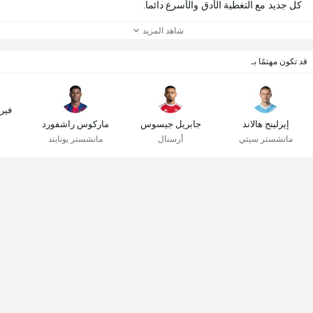
كل جديد مع التغطية الأدق والأسرع دائما.
شاهد المزيد
قد تكون مهتمًا بـ
فير
إيرلينج هالاند
جابريل جيسوس
ماركوس راشفورد
مانشستر سيتي
أرسنال
مانشستر يونايتد