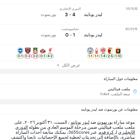
05/11/22
الدوري الإنجليزي
4 - 3
ليدز يونايتد
بورنموث
20/01/15
تشامبيونشيب
1 - 0
ليدز يونايتد
بورنموث
0
-
1
0
-
3
3
-
2
0
-
1
4
-
2
1
-
1
1
-
1
1
-
4
2
-
5
1
-
10
عرض الكل
معلومات حول المباراة
ملعب فيتاليتي
سعة الملعب: 11,464
معلومات عن بورنموث ضد ليدز يونايتد
موعد مباراة
بورنموث
ضد
ليدز يونايتد
، السبت، ٣١ أكتوبر ٢٠٢٦، على
ملعب ملعب فيتاليتي ضمن مرحلة الموسم العادي من بطولة
الدوري
الإنجليزي
لـ
كرة قدم
. عبر 365Scores، يمكنك متابعة أحداث المباراة
مباشرة، بالإضافة إلى تحديثات لحظية لجميع الإحصائيات. تابعنا واكتشف