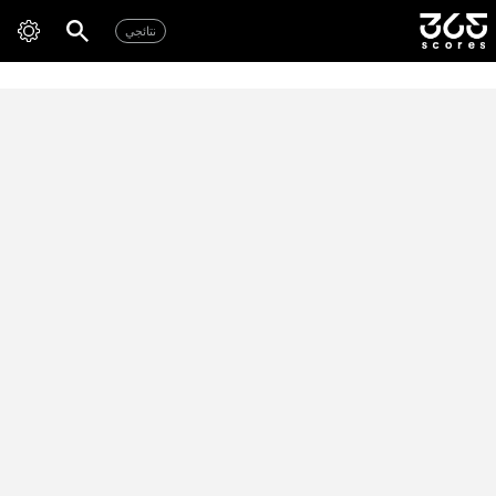
نتائجي