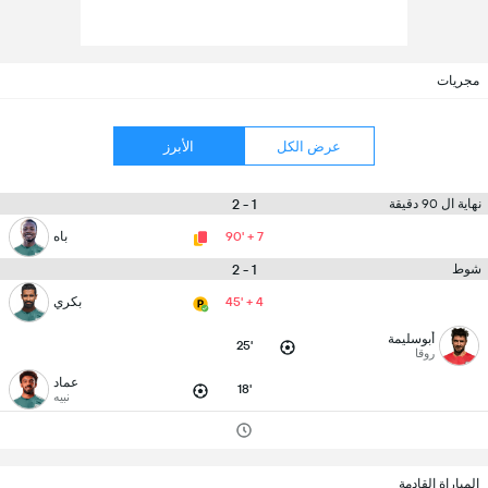
مجريات
عرض الكل
الأبرز
1 - 2
نهاية ال 90 دقيقة
90' + 7
باه
1 - 2
شوط
45' + 4
بكري
أبوسليمة
25'
روقا
عماد
18'
نبيه
المباراة القادمة