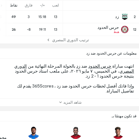
لعب
+/-
فارق
نقاط
ف
زد
5
49
3
15:18
13
2
حرس الحدود
1
26
-8
19:11
13
12
هبط
ترتيب الدوري المصري
معلومات عن حرس الحدود ضد زد
انتهت مباراة
حرس الحدود
ضد
زد
بالجولة المرحلة النهائية من
الدوري
المصري
، في الخميس، ٧ مايو ٢٠٢٦، على ملعب استاد حرس الحدود
بنتيجة حرس الحدود 1 - 2 زد.
وإذا فاتك أفضل لحظات حرس الحدود ضد زد ، 365Scores يقدم لك
تفاصيل المباراة.
شاهد المزيد
قد تكون مهتمًا بـ
محم