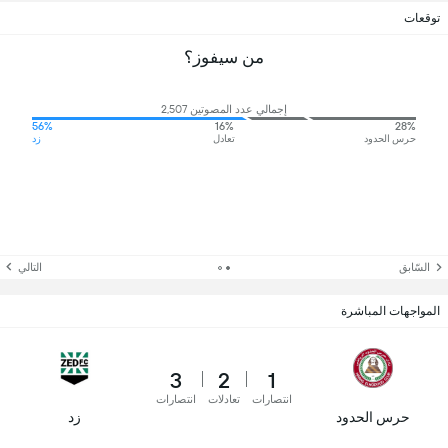
توقعات
من سيفوز؟
إجمالي عدد المصوتين 2,507
56%
16%
28%
حرس الحدود
تعادل
زد
السّابق
التالي
المواجهات المباشرة
3
2
1
انتصارات
تعادلات
انتصارات
حرس الحدود
زد