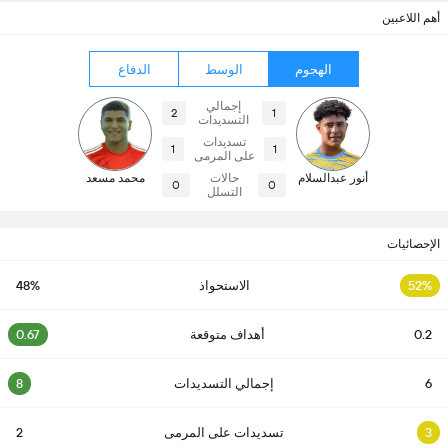
أهم اللاعبين
الهجوم
الوسط
الدفاع
إجمالي
2
1
التسديدات
تسديدات
1
1
على المرمى
أنور عبدالسلام
حالات
محمد مسعد
0
0
التسلل
الإحصائيات
52%
الاستحواذ
48%
0.2
أهداف متوقعة
0.67
6
إجمالي التسديدات
8
3
تسديدات على المرمى
2