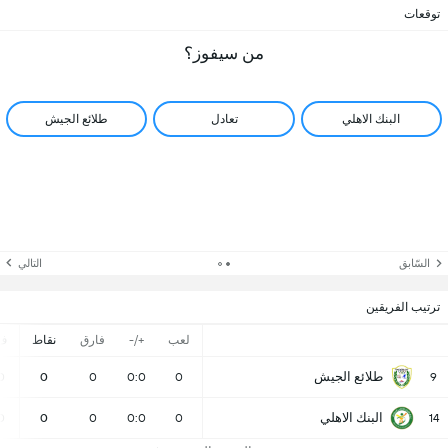
توقعات
من سيفوز؟
البنك الاهلي
تعادل
طلائع الجيش
السّابق
التالي
ترتيب الفريقين
لعب
+/-
فارق
نقاط
ف
طلائع الجيش
0
0
0
0:0
0
9
البنك الاهلي
0
0
0
0:0
0
14