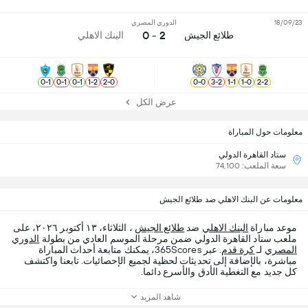
18/09/23
الدوري المصري
2 - 0
طلائع الجيش
البنك الاهلي
0
-
1
0
-
1
0
-
1
1
-
2
2
-
0
0
-
0
3
-
2
1
-
1
1
-
0
2
-
2
عرض الكل
معلومات حول المباراة
ستاد القاهرة الدولي
سعة الملعب: 74,100
معلومات عن البنك الاهلي ضد طلائع الجيش
موعد مباراة
البنك الاهلي
ضد
طلائع الجيش
، الثلاثاء، ١٣ أكتوبر ٢٠٢٦، على
ملعب ستاد القاهرة الدولي ضمن مرحلة الموسم العادي من بطولة
الدوري
المصري
لـ
كرة قدم
. عبر 365Scores، يمكنك متابعة أحداث المباراة
مباشرة، بالإضافة إلى تحديثات لحظية لجميع الإحصائيات. تابعنا واكتشف
كل جديد مع التغطية الأدق والأسرع دائما.
شاهد المزيد