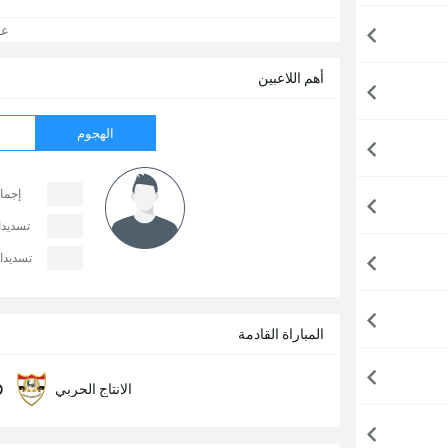
عرض
أهم اللاعبين
الهجوم
إجما
تسديد
تسديدا
المباراة القادمة
0
الانتاج الحربي