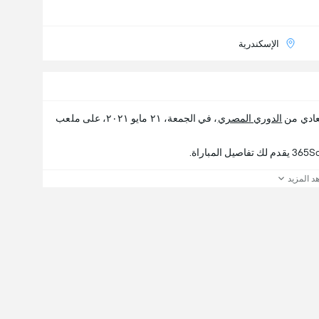
الإسكندرية
عادي من
الدوري المصري
، في الجمعة، ٢١ مايو ٢٠٢١، على ملعب
د المزيد