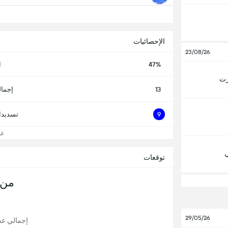
الإحصائيات
23/08/26
47%
ا
رت
13
إجمال
9
تسديدا
عرض
ي
توقعات
من 
29/05/26
إجمالي عدد 