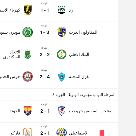
انتهت
1
-
1
زد
كهرباء الاسم
انتهت
1
-
3
المقاولون العرب
مودرن سبو
انتهت
الاتحاد
2
-
2
البنك الاهلي
السكندري
انتهت
2
-
4
غزل المحلة
حرس الحدود
المرحلة النهائية مجموعة الهبوط - الجولة 13
انتهت
2
-
1
منتخب السويس بتروجت
الجونة
انتهت
2
-
1
الإسماعيلي
فاركو