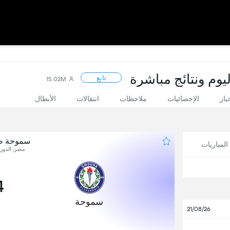
يوم ونتائج مباشرة
تابع
15.02M
بار
الإحصائيات
ملاحظات
انتقالات
الأبطال
سموحة ضد 
لمباريات
مصر, الدوري
4
سموحة
21/08/26