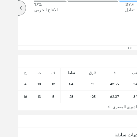
17%
27%
تعادل
الانتاج الحربي
عب
+/-
فارق
نقاط
ف
ت
خ
4
18
12
54
13
42:55
3
16
13
5
28
-25
62:37
3
دوري المصري
هات سابقة