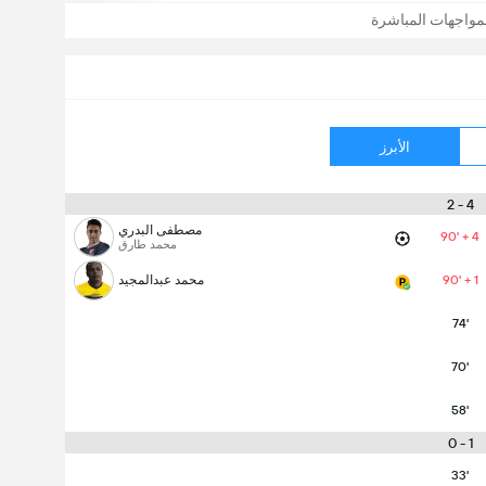
مواجهات المباشرة
الأبرز
4 - 2
مصطفى البدري
90' + 4
محمد طارق
90' + 1
محمد عبدالمجيد
74'
70'
58'
1 - 0
33'