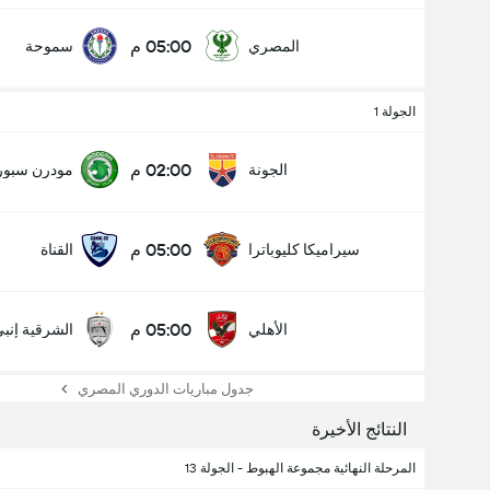
05:00 م
المصري
سموحة
الجولة 1
02:00 م
الجونة
مودرن سبو
05:00 م
سيراميكا كليوباترا
القناة
05:00 م
الأهلي
الشرقية إنب
عدد الاهداف (2.5)
جدول مباريات الدوري المصري
النتائج الأخيرة
المرحلة النهائية مجموعة الهبوط - الجولة 13