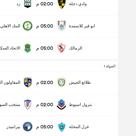
02:00 م
وادي دجلة
زد
05:00 م
ابو قير للاسمدة
البنك الاهلي
05:00 م
الزمالك
الاتحاد السك
الجولة 1
02:00 م
طلائع الجيش
المقاولون ا
02:00 م
بترول اسيوط
منتخب السو
05:00 م
غزل المحلة
بيراميدز