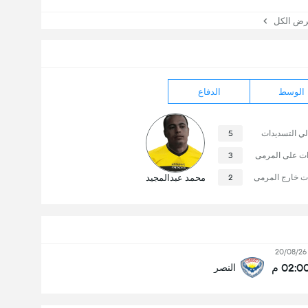
 الكل
الوسط
الدفاع
لي التسديدات
5
ات على المرمى
3
ت خارج المرمى
2
محمد عبدالمجيد
20/08/26
02:0 م
النصر