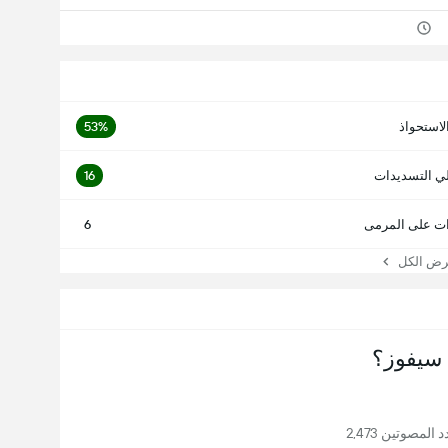
لاستحواذ
53%
ي التسديدات
16
ت على المرمى
6
 الكل
سيفوز؟
المصوتين 2,473