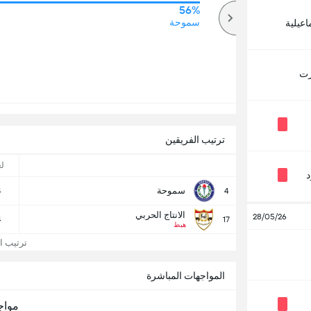
56%
72%
أكثر
سموحة
اعيلية
رت
ترتيب الفريقين
ل
سموحة
4
4
الانتاج الحربي
28/05/26
4
17
هبط
ترتيب ال
المواجهات المباشرة
مواج