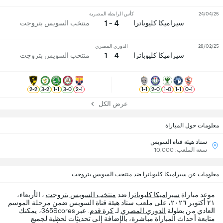
24/04/25
كأس الرابطة المصرية
4 - 1
سيراميكا كليوباترا
منتخب السويس بتروجت
28/02/25
الدوري المصري
4 - 1
سيراميكا كليوباترا
منتخب السويس بتروجت
2
-
2
3
-
2
1
-
1
3
-
0
2
-
1
1
-
1
2
-
0
1
-
0
1
-
1
0
-
1
عرض الكل
معلومات حول المباراة
ستاد هيئة قناة السويس
سعة الملعب: 10,000
معلومات عن سيراميكا كليوباترا ضد منتخب السويس بتروجت
موعد مباراة
سيراميكا كليوباترا
ضد
منتخب السويس بتروجت
، الأربعاء،
٢١ أكتوبر ٢٠٢٦، على ملعب ستاد هيئة قناة السويس ضمن مرحلة الموسم
العادي من بطولة
الدوري المصري
لـ
كرة قدم
. عبر 365Scores، يمكنك
متابعة أحداث المباراة مباشرة، بالإضافة إلى تحديثات لحظية لجميع