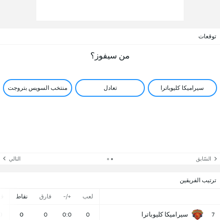
توقعات
من سيفوز؟
سيراميكا كليوباترا
تعادل
منتخب السويس بتروجت
السّابق
التالي
ترتيب الفريقين
لعب
+/-
فارق
نقاط
ف
سيراميكا كليوباترا
0
0
0
0:0
0
7