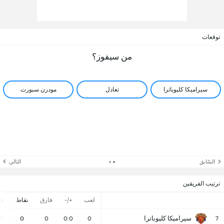
توقعات
من سيفوز؟
سيراميكا كليوباترا
تعادل
مودرن سبورت
السّابق
التالي
ترتيب الفريقين
لعب
+/-
فارق
نقاط
ف
سيراميكا كليوباترا
0
0
0
0:0
0
7