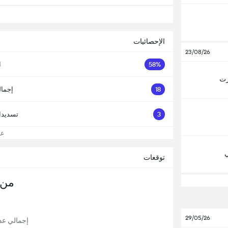
الإحصائيات
23/08/26
58%
ا
رت
18
إجمال
3
تسديدا
عرض
ي
توقعات
من 
29/05/26
إجمالي عدد ا