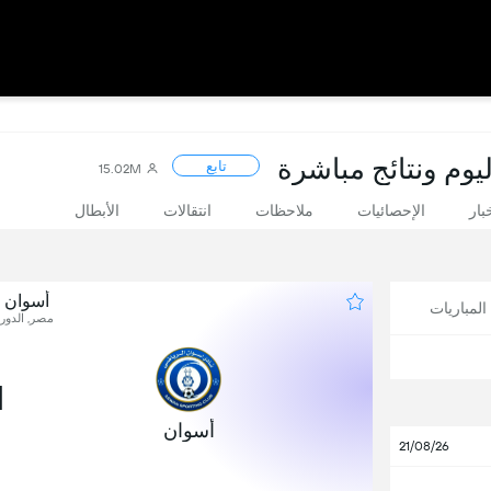
يوم ونتائج مباشرة
تابع
15.02M
بار
الإحصائيات
ملاحظات
انتقالات
الأبطال
أسوان 
لمباريات
مصر, الدوري
1
أسوان
21/08/26