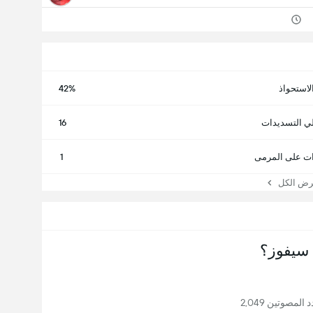
لاستحواذ
42%
ي التسديدات
16
ت على المرمى
1
 الكل
سيفوز؟
لمصوتين 2,049