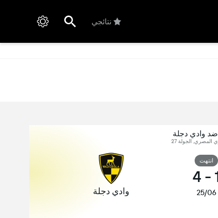
نتائجي
ضد وادي دجلة
 المصري, الجولة 27
انتهت
4
-
وادي دجلة
25/06