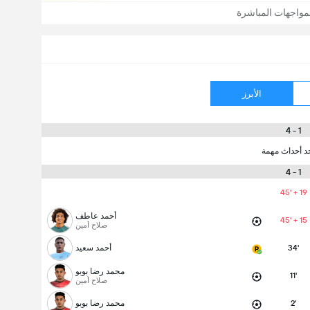
مواجهات المباشرة
الأبرز
1 - 4
جد أحداث مهمة
1 - 4
45' + 19
أحمد عاطف
45' + 15
صلاح أمين
34'
أحمد سعيد
محمد رضا بوبو
11'
صلاح أمين
2'
محمد رضا بوبو