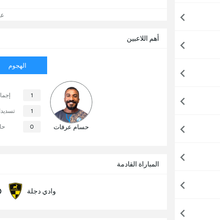
عرض
أهم اللاعبين
الهجوم
1
إجما
1
تسديد
حسام عرفات
0
حا
المباراة القادمة
0
وادي دجلة