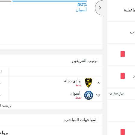
40%
78%
أكثر
أسوان
اعيلية
رت
ترتيب الفريقين
ل
وادي دجلة
4
16
هبط
أسوان
28/05/26
4
18
هبط
ترتيب ال
المواجهات المباشرة
مواج