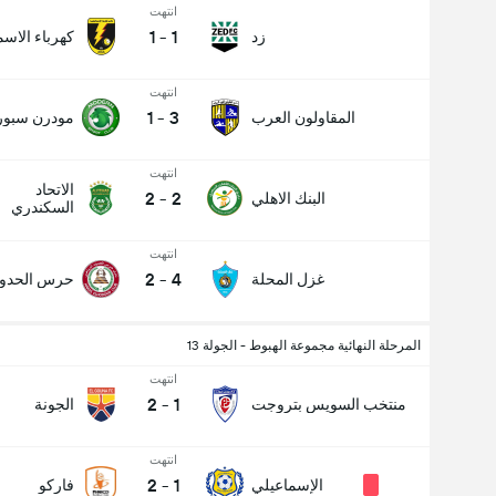
انتهت
1
-
1
زد
كهرباء الاسم
انتهت
1
-
3
المقاولون العرب
مودرن سبو
انتهت
الاتحاد
2
-
2
البنك الاهلي
السكندري
انتهت
2
-
4
غزل المحلة
حرس الحدود
المرحلة النهائية مجموعة الهبوط - الجولة 13
انتهت
2
-
1
منتخب السويس بتروجت
الجونة
انتهت
2
-
1
الإسماعيلي
فاركو