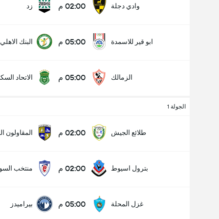
02:00 م
وادي دجلة
زد
05:00 م
ابو قير للاسمدة
البنك الاهلي
05:00 م
الزمالك
الاتحاد السك
الجولة 1
02:00 م
طلائع الجيش
المقاولون ا
02:00 م
بترول اسيوط
منتخب السو
05:00 م
غزل المحلة
بيراميدز