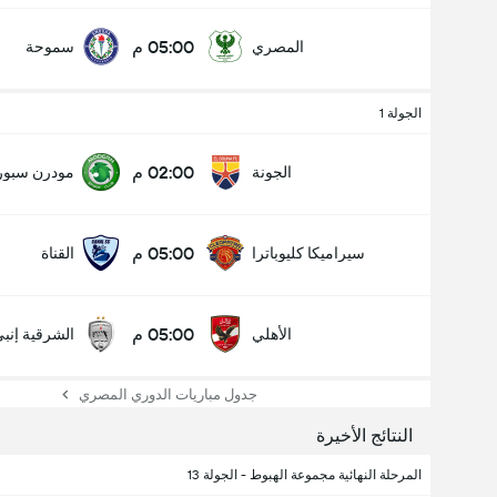
05:00 م
المصري
سموحة
الجولة 1
02:00 م
الجونة
مودرن سبو
05:00 م
سيراميكا كليوباترا
القناة
05:00 م
الأهلي
الشرقية إنب
عدد الاهداف (2.5)
جدول مباريات الدوري المصري
النتائج الأخيرة
المرحلة النهائية مجموعة الهبوط - الجولة 13