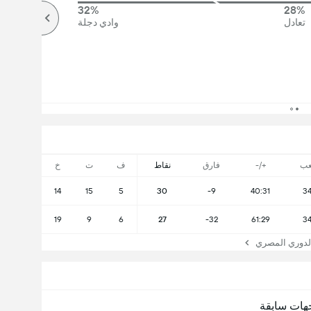
32%
28%
تعادل
وادي دجلة
عب
+/-
فارق
نقاط
ف
ت
خ
14
15
5
30
-9
40:31
3
19
9
6
27
-32
61:29
3
دوري المصري
هات سابقة