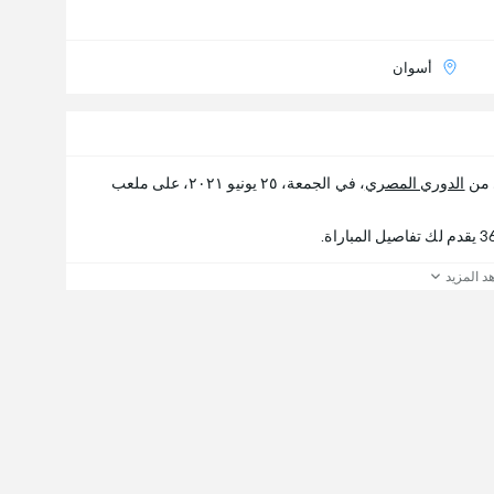
أسوان
ي من
الدوري المصري
، في الجمعة، ٢٥ يونيو ٢٠٢١، على ملعب
د المزيد