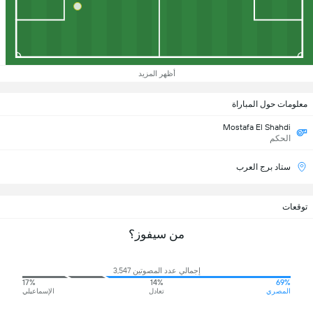
أظهر المزيد
معلومات حول المباراة
Mostafa El Shahdi
الحكم
ستاد برج العرب
توقعات
من سيفوز؟
إجمالي عدد المصوتين 3,547
17%
14%
69%
المصري
تعادل
الإسماعيلي