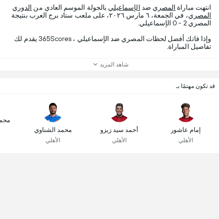
انتهت مباراة
المصري
ضد
الإسماعيلي
بالجولة الموسم العادي من
الدوري
المصري
، في الجمعة، ٦ مارس ٢٠٢٦، على ملعب ستاد برج العرب بنتيجة
المصري 2 - 0 الإسماعيلي.
وإذا فاتك أفضل لحظات المصري ضد الإسماعيلي ، 365Scores يقدم لك
تفاصيل المباراة.
شاهد المزيد
قد تكون مهتمًا بـ
محم
إمام عاشور
أحمد سيد زيزو
محمد الشناوي
الأهلي
الأهلي
الأهلي