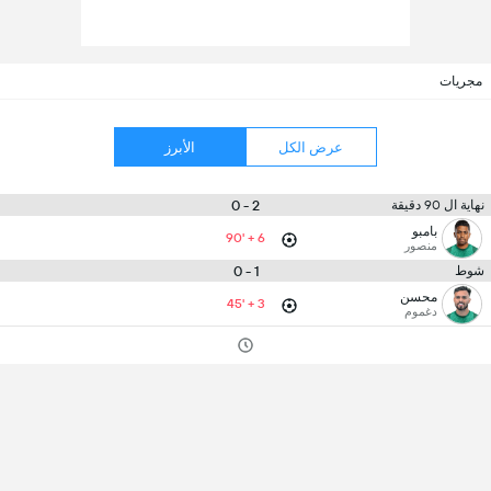
مجريات
عرض الكل
الأبرز
2 - 0
نهاية ال 90 دقيقة
بامبو
90' + 6
منصور
1 - 0
شوط
محسن
45' + 3
دغموم