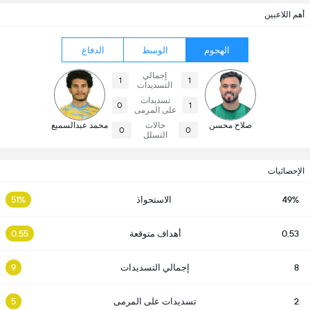
أهم اللاعبين
الهجوم
الوسط
الدفاع
إجمالي
1
1
التسديدات
تسديدات
0
1
على المرمى
صلاح محسن
حالات
محمد عبدالسميع
0
0
التسلل
الإحصائيات
49%
الاستحواذ
51%
0.53
أهداف متوقعة
0.55
8
إجمالي التسديدات
9
2
تسديدات على المرمى
5