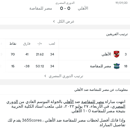
19/09/20
الدوري المصري
0 - 0
الأهلي
مصر للمقاصة
عرض الكل
ترتيب الفريقين
لعب
+/-
فارق
نقاط
ف
الأهلي
20
70
41
21:62
34
3
مصر للمقاصة
2
15
-38
50:12
34
18
ترتيب الدوري المصري
معلومات عن مصر للمقاصة ضد الأهلي
انتهت مباراة
مصر للمقاصة
ضد
الأهلي
بالجولة الموسم العادي من
الدوري
المصري
، في الأربعاء، ٢٧ يوليو ٢٠٢٢، على ملعب استاد الكلية الحربية
بنتيجة مصر للمقاصة 0 - 1 الأهلي.
وإذا فاتك أفضل لحظات مصر للمقاصة ضد الأهلي ، 365Scores يقدم لك
تفاصيل المباراة.