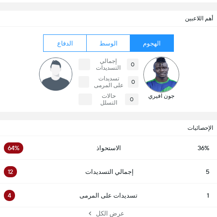
أهم اللاعبين
الهجوم
الوسط
الدفاع
إجمالي
0
التسديدات
تسديدات
0
على المرمى
جون افيري
حالات
0
التسلل
الإحصائيات
36%
الاستحواذ
64%
5
إجمالي التسديدات
12
1
تسديدات على المرمى
4
عرض الكل