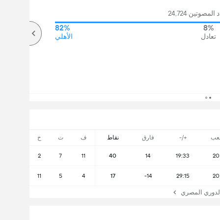
مصوتين 24,724
82%
8%
تعادل
الأهلي
عب
+/-
فارق
نقاط
ف
ت
خ
2
7
11
40
14
19:33
20
11
5
4
17
-14
29:15
20
دوري المصري