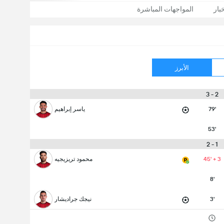
بار
المواجهات المباشرة
الأبرز
2 - 3
79'
ياسر إبراهيم
53'
1 - 2
45' + 3
محمود تريزيجيه
8'
3'
نيجك جراديشار