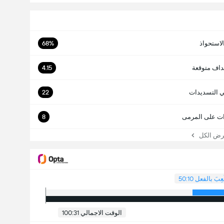
لاستحواذ
68%
داف متوقعة
4.15
ي التسديدات
22
ت على المرمى
8
 الكل
ُعِبَ بالفعل 50:10
الوقت الاجمالي 100:31