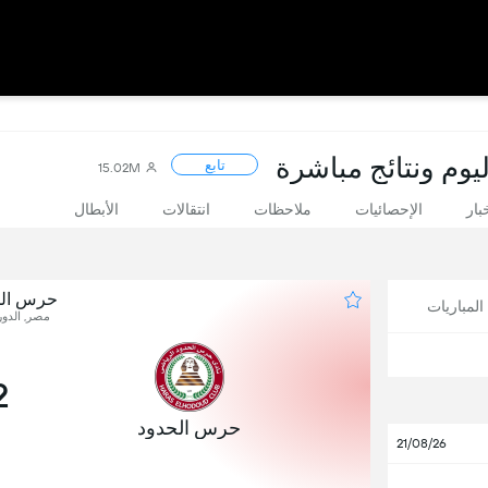
يوم ونتائج مباشرة
تابع
15.02M
بار
الإحصائيات
ملاحظات
انتقالات
الأبطال
حرس الح
لمباريات
مصر, الدور
2
حرس الحدود
21/08/26