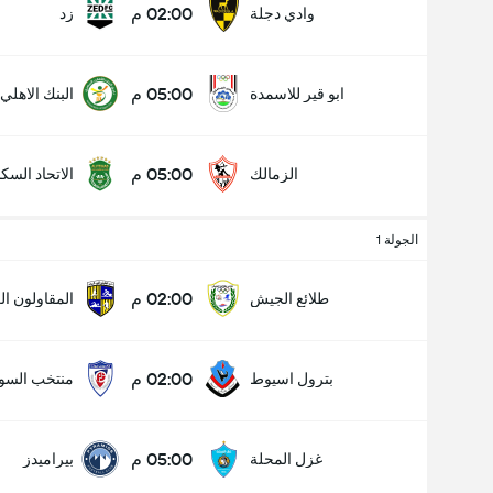
02:00 م
وادي دجلة
زد
05:00 م
ابو قير للاسمدة
البنك الاهلي
05:00 م
الزمالك
الاتحاد السك
الجولة 1
02:00 م
طلائع الجيش
المقاولون ا
02:00 م
بترول اسيوط
منتخب السو
05:00 م
غزل المحلة
بيراميدز