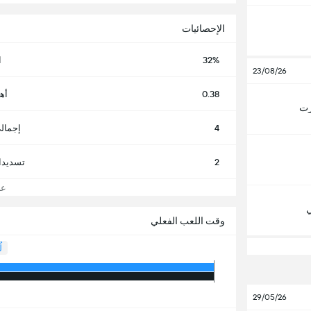
الإحصائيات
32%
ا
23/08/26
0.38
أه
رت
4
إجمال
2
تسديدا
عرض
ي
وقت اللعب الفعلي
ل
29/05/26