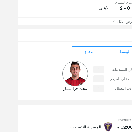
دوري المصري
0 - 2
الأهلي
 الكل
الوسط
الدفاع
لي التسديدات
1
ات على المرمى
1
لات التسلل
1
نيجك جراديشار
20/08/26
02:0 م
المصرية للاتصالات