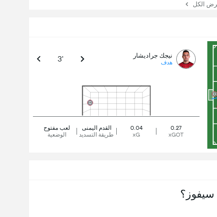
 الكل
نيجك جراديشار
3'
هدف
0.27
0.04
القدم اليمنى
لعب مفتوح
xGOT
xG
طريقة التسديد
الوضعية
سيفوز؟