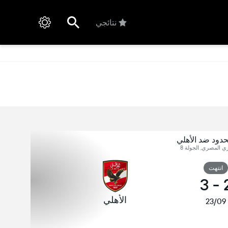
نتائجي
دود ضد الأهلي
ي المصري, الجولة 8
انتهت
3
-
الأهلي
23/09