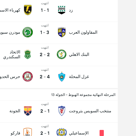
انتهت
1
-
1
زد
كهرباء الاسم
انتهت
1
-
3
المقاولون العرب
مودرن سبو
انتهت
الاتحاد
2
-
2
البنك الاهلي
السكندري
انتهت
2
-
4
غزل المحلة
حرس الحدود
المرحلة النهائية مجموعة الهبوط - الجولة 13
انتهت
2
-
1
منتخب السويس بتروجت
الجونة
عدد الاهداف (2.5)
انتهت
2
-
1
الإسماعيلي
فاركو