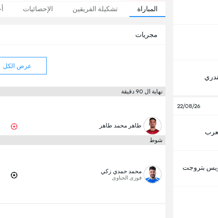
المباراة
تشكيلة الفريقين
الإحصائيات
أخ
مجريات
عرض الكل
ندري
نهاية ال 90 دقيقة
22/08/26
طاهر محمد طاهر
لعرب
شوط
يس بتروجت
محمد حمدي زكي
فوزى الحناوى