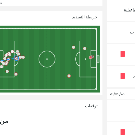
عرض
اعيلية
خريطة التسديد
رت
28/05/26
توقعات
من 