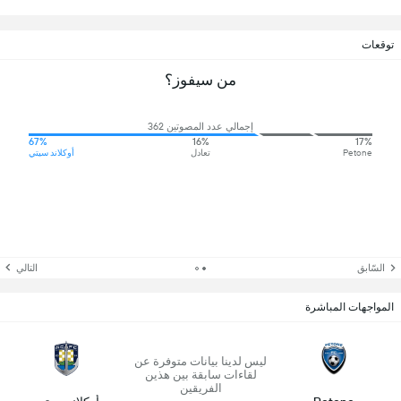
توقعات
من سيفوز؟
إجمالي عدد المصوتين 362
67%
16%
17%
Petone
تعادل
أوكلاند سيتي
السّابق
التالي
المواجهات المباشرة
ليس لدينا بيانات متوفرة عن
لقاءات سابقة بين هذين
الفريقين