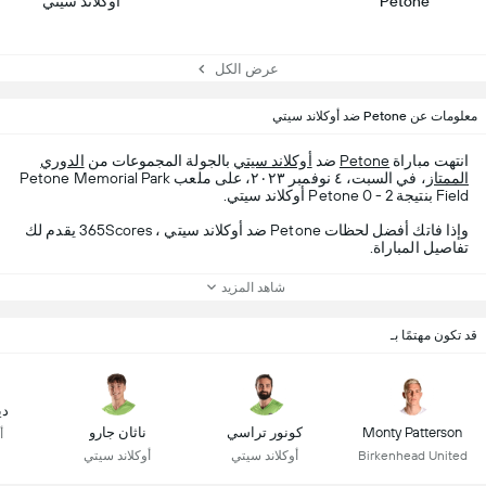
Petone
أوكلاند سيتي
عرض الكل
معلومات عن Petone ضد أوكلاند سيتي
انتهت مباراة
Petone
ضد
أوكلاند سيتي
بالجولة المجموعات من
الدوري
الممتاز
، في السبت، ٤ نوفمبر ٢٠٢٣، على ملعب Petone Memorial Park
Field بنتيجة Petone 0 - 2 أوكلاند سيتي.
وإذا فاتك أفضل لحظات Petone ضد أوكلاند سيتي ، 365Scores يقدم لك
تفاصيل المباراة.
شاهد المزيد
قد تكون مهتمًا بـ
دي
Monty Patterson
كونور تراسي
ناثان جارو
أ
Birkenhead United
أوكلاند سيتي
أوكلاند سيتي