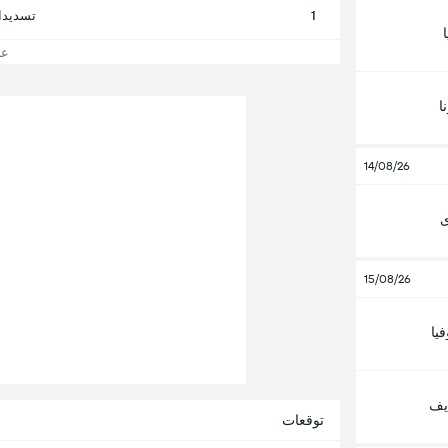
1
تسديدا
عرض
ا
14/08/26
ى
15/08/26
يا
يف
توقعات