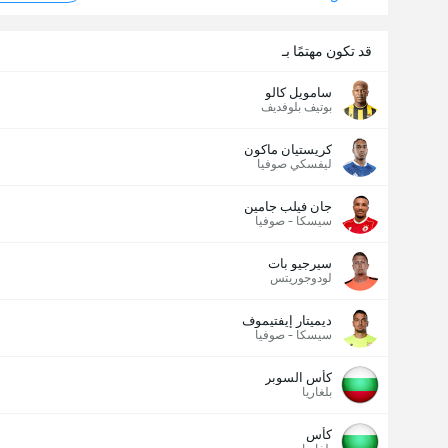
قد تكون مهتمًا بـ
سامويل كالو
بوتيف بلوفديف
كريستيان ماكون
ليفسكي صوفيا
جان فيلب جامين
سيسكا - صوفيا
سيرجيو بات
لودوجوريتس
ديميتار إيفتيموف
سيسكا - صوفيا
كأس السوبر
بلغاريا
كأس