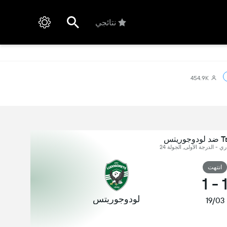
نتائجي
454.9K
يتس
ري - الدرجة الأولى, الجولة 24
انتهت
1
-
لودوجوريتس
19/03