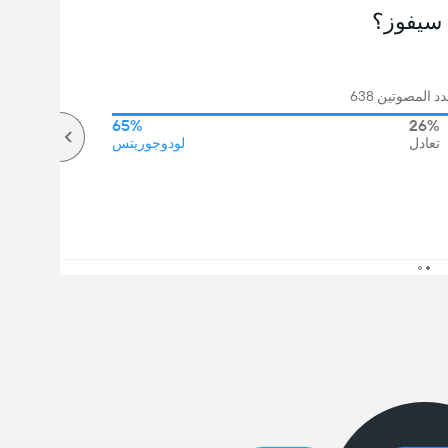
سيفوز؟
 المصوتين 638
65%
26%
تعادل
لودوجوريتس