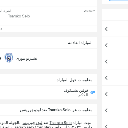
29/10/19
الدوري الب
Tsarsko Selo
عرض
المباراة القادمة
0
تشيرنو مورى
معلومات حول المباراة
فولين تشينكوف
الحكم
معلومات عن Tsarsko Selo ضد لودوجوريتس
انتهت مباراة
Tsarsko Selo
ضد
لودوجوريتس
بالجولة المو
مارس ٢٠٢٢، على ملعب Tsarsko selo Complex بنتيجة Tsarsko Selo 1 - 1 لودوجوريتس.