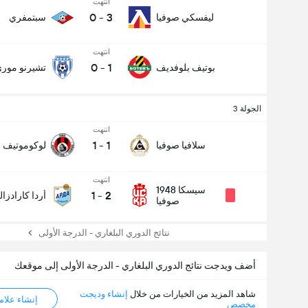
انتهت
0
-
3
ليفسكي صوفيا
سبتمفري
انتهت
0
-
1
بوتيف بلوفديف
تشيرنو مور
الجولة 3
انتهت
1
-
1
سلافيا صوفيا
لوكوموتيف ص
انتهت
سيسكا 1948
1
-
2
أردا كارادزا
صوفيا
نتائج الدوري البلغاري - الدرجة الأولى
أضف ويدجت نتائج الدوري البلغاري - الدرجة الأولى إلى موقعك
شاهد المزيد من الخيارات من خلال
إنشاء وديجت
إنشاء علامة ML
مخصص