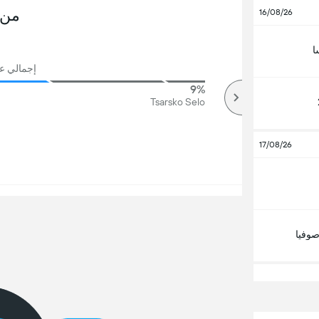
من 
16/08/26
ا
إجمالي عدد
9%
94%
أكثر
Tsarsko Selo
17/08/26
وفيا