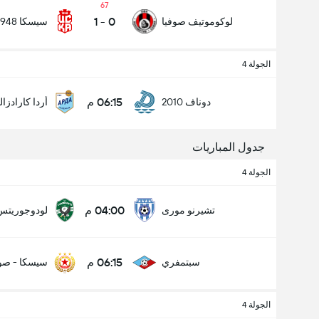
67
1
-
0
لوكوموتيف صوفيا
سيسكا 1948 صوفيا
الجولة 4
06:15 م
دوناف 2010
أردا كارادزا
جدول المباريات
الجولة 4
04:00 م
تشيرنو مورى
لودوجوريتس
06:15 م
سبتمفري
سيسكا - صوف
الجولة 4