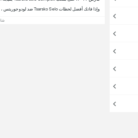
وإذا فاتك أفضل لحظات Tsarsko Selo ضد لودوجوريتس ، 365Scores يقدم لك تفاصيل المباراة.
شاه