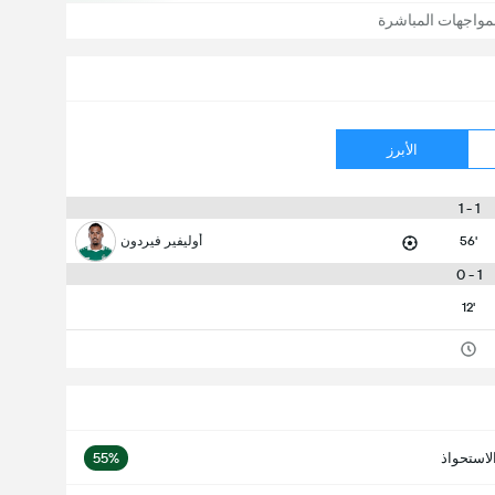
مواجهات المباشرة
الأبرز
1 - 1
56'
أوليفير فيردون
1 - 0
12'
لاستحواذ
55%