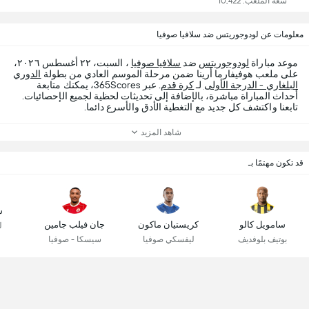
سعة الملعب: 10,422
معلومات عن لودوجوريتس ضد سلافيا صوفيا
موعد مباراة
لودوجوريتس
ضد
سلافيا صوفيا
، السبت، ٢٢ أغسطس ٢٠٢٦،
على ملعب هوفيفارما أرينا ضمن مرحلة الموسم العادي من بطولة
الدوري
البلغاري - الدرجة الأولى
لـ
كرة قدم
. عبر 365Scores، يمكنك متابعة
أحداث المباراة مباشرة، بالإضافة إلى تحديثات لحظية لجميع الإحصائيات.
تابعنا واكتشف كل جديد مع التغطية الأدق والأسرع دائما.
شاهد المزيد
قد تكون مهتمًا بـ
س
سامويل كالو
كريستيان ماكون
جان فيلب جامين
ل
بوتيف بلوفديف
ليفسكي صوفيا
سيسكا - صوفيا