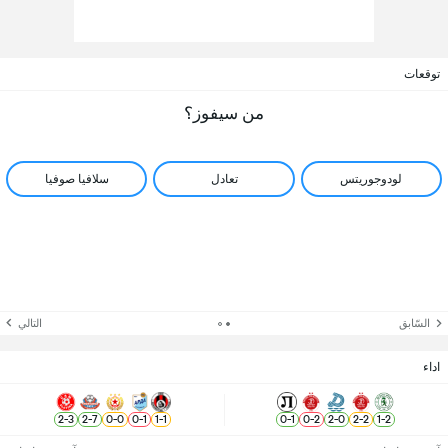
توقعات
من سيفوز؟
لودوجوريتس
تعادل
سلافيا صوفيا
السّابق
التالي
اداء
2
-
3
2
-
7
0
-
0
0
-
1
1
-
1
0
-
1
0
-
2
2
-
0
2
-
2
1
-
2