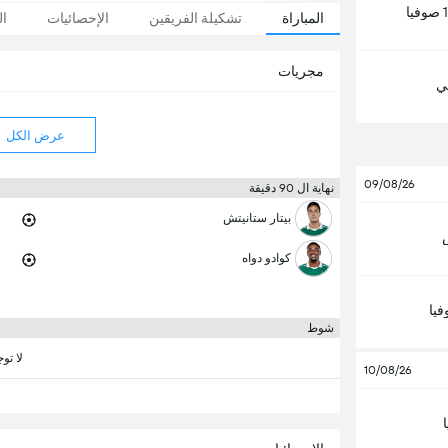
المباراة
تشكيلة الفريقين
الإحصائيات
ال
مجريات
لي
عرض الكل
09/08/26
نهاية ال 90 دقيقة
بيتار ستانيتش
كوادو دواه
يا
شوط
لا تو
10/08/26