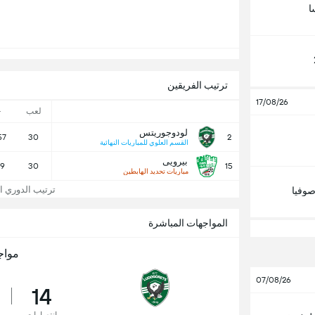
ا
ترتيب الفريقين
17/08/26
لعب
-
لودوجوريتس
57
30
2
القسم العلوي للمباريات النهائية
بيرويى
19
30
15
مباريات تحديد الهابطين
ترتيب الدوري الب
وفيا
المواجهات المباشرة
مواج
07/08/26
14
انتصارات