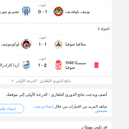
انتهت
0
-
1
بوتيف بلوفديف
تشيرنو مور
الجولة 3
انتهت
1
-
1
سلافيا صوفيا
لوكوموتيف ص
انتهت
سيسكا 1948
1
-
2
أردا كارادزا
صوفيا
نتائج الدوري البلغاري - الدرجة الأولى
أضف ويدجت نتائج الدوري البلغاري - الدرجة الأولى إلى موقعك
شاهد المزيد من الخيارات من خلال
إنشاء وديجت
إنشاء علامة ML
مخصص
قد تكون مهتمًا بـ