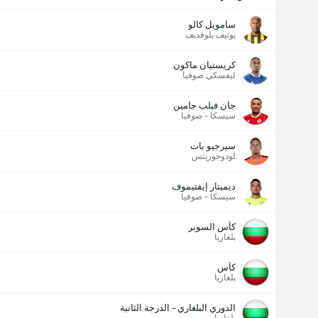
سامويل كالو
بوتيف بلوفديف
كريستيان ماكون
ليفسكي صوفيا
جان فيلب جامين
سيسكا - صوفيا
سيرجيو بات
لودوجوريتس
ديميتار إيفتيموف
سيسكا - صوفيا
كأس السوبر
بلغاريا
كأس
بلغاريا
الدوري البلغاري - الدرجة الثانية