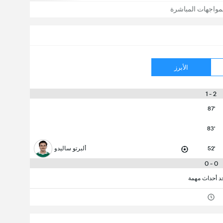
مواجهات المباشرة
الأبرز
2 - 1
87'
83'
52'
ألبرتو ساليدو
0 - 0
جد أحداث مهمة