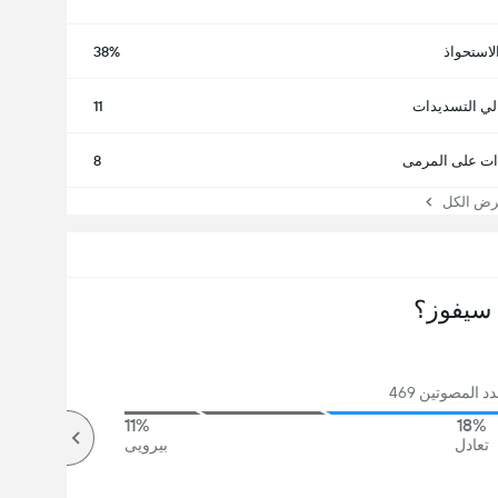
لاستحواذ
38%
لي التسديدات
11
ت على المرمى
8
 الكل
سيفوز؟
 المصوتين 469
11%
18%
تعادل
بيرويى