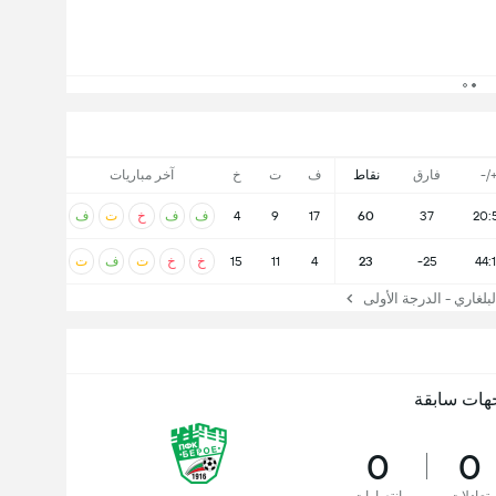
+/
فارق
نقاط
ف
ت
خ
آخر مباريات
20:
37
60
17
9
4
ف
ف
خ
ت
ف
44:
-25
23
4
11
15
خ
خ
ت
ف
ت
لغاري - الدرجة الأولى
هات سابقة
0
0
تعادلات
انتصارات