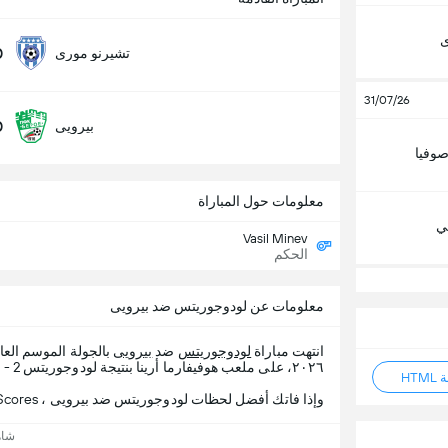
ى
0
تشيرنو مورى
31/07/26
0
بيرويى
وفيا
معلومات حول المباراة
لي
Vasil Minev
الحكم
معلومات عن لودوجوريتس ضد بيرويى
انتهت مباراة
لودوجوريتس
ضد
بيرويى
بالجولة الموسم الع
٢٠٢٦، على ملعب هوفيفارما أرينا بنتيجة لودوجوريتس 2 - 1 بيرويى.
HT
وإذا فاتك أفضل لحظات لودوجوريتس ضد بيرويى ، 365Scores يقدم لك تفاصيل المباراة.
شاه