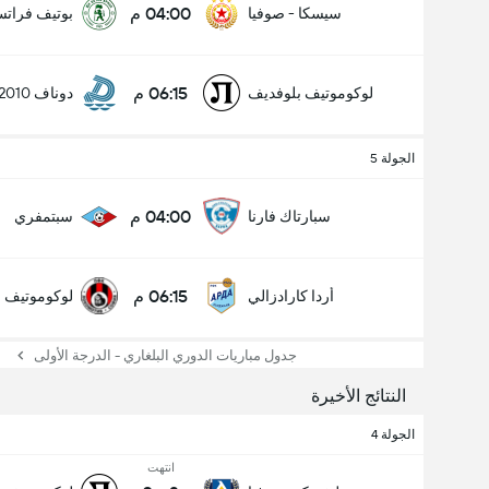
04:00 م
سيسكا - صوفيا
بوتيف فراتس
06:15 م
لوكوموتيف بلوفديف
دوناف 2010
الجولة 5
04:00 م
سبارتاك فارنا
سبتمفري
06:15 م
أردا كارادزالي
لوكوموتيف ص
جدول مباريات الدوري البلغاري - الدرجة الأولى
النتائج الأخيرة
الجولة 4
انتهت