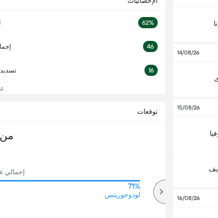
الإحصائيات
62%
ا
ا
46
إجما
14/08/26
16
تسديدا
ى
عرض
15/08/26
توقعات
يا
من 
يف
إجمالي عدد
71%
67%
أكثر
لودوجوريتس
16/08/26