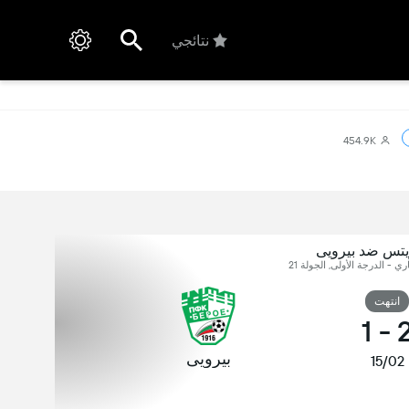
نتائجي
454.9K
يتس ضد بيرويى
اري - الدرجة الأولى, الجولة 21
انتهت
1
-
بيرويى
15/02