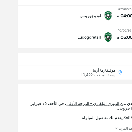
09/08/26
04:0 م
لودوجوريتس
10/08/26
05:0 م
Ludogorets II
هوفيفارما أرينا
سعة الملعب: 10,422
ادي من
الدوري البلغاري - الدرجة الأولى
، في الأحد، ١٥ فبراير
د المزيد