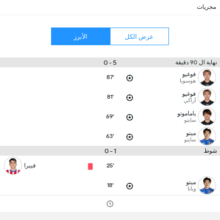
مجريات
عرض الكل
الأبرز
5 - 0
نهاية ال 90 دقيقة
فوغيو
87'
هوسويا
فوغيو
81'
أراكي
ياماموتو
69'
سايتو
ميتو
63'
سايتو
1 - 0
شوط
25'
فييرا
ميتو
18'
وباتا