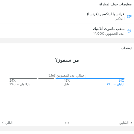
معلومات حول المباراة
فرانسوا ليتكسير (فرنسا)
الحكم
ملعب ماتموت أتلانتيك
عدد الجمهور: 14,000
توقعات
من سيفوز؟
إجمالي عدد المصوتين 5,163
24%
15%
61%
اليابان تحت 23
تعادل
باراغواي تحت 23
السّابق
التالي