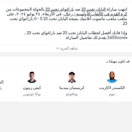
انتهت مباراة
اليابان تحت 23
ضد
باراغواي تحت 23
بالجولة المجموعات من
كرة القدم في الألعاب الأولمبية - رجال
، في الأربعاء، ٢٤ يوليو ٢٠٢٤، على
ملعب ملعب ماتموت أتلانتيك بنتيجة اليابان تحت 23 5 - 0 باراغواي تحت
23.
وإذا فاتك أفضل لحظات اليابان تحت 23 ضد باراغواي تحت 23 ،
365Scores يقدم لك تفاصيل المباراة.
شاهد المزيد
قد تكون مهتمًا بـ
إل
الكسندر لاكازيت
كريستيان ميدينا
كيفن زينون
با
نيوم
بوتافوغو
بوكا جونيورز