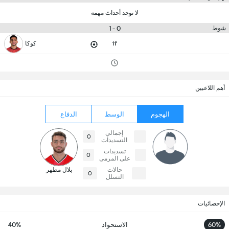
لا توجد أحداث مهمة
0 - 1
شوط
11'
كوكا
أهم اللاعبين
الهجوم
الوسط
الدفاع
إجمالي
0
التسديدات
تسديدات
0
على المرمى
حالات
بلال مظهر
0
التسلل
الإحصائيات
60%
الاستحواذ
40%