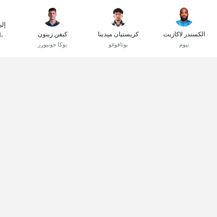
إل
الكسندر لاكازيت
كريستيان ميدينا
كيفن زينون
با
نيوم
بوتافوغو
بوكا جونيورز