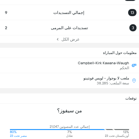
13
إجمالي التسديدات
9
3
تسديدات على المرمى
2
عرض الكل
معلومات حول المباراة
Campbell-Kirk Kawana-Waugh
الحكم
ملعب لا بوجوار - لويس فونتينو
سعة الملعب: 38,285
توقعات
من سيفوز؟
إجمالي عدد المصوتين 21,047
80%
7%
13%
أوزبكستان تحت 23
تعادل
مصر تحت 23