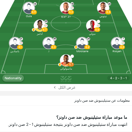
14
18
34
6.9
6.3
6.4
تيتوس
دي جونغ
Oura
23
6.7
6.6
ندولي
آدامز
21
45
24
7
6.1
6.3
6.2
6.2
Rooyen
Moloisane
I.
باسادين
5.7
ماسولوكي
Nationality
4 - 2 - 3 - 1
عرض الكل
معلومات عن ستيلينبوش ضد صن داونز
ما موعد مباراة ستيلينبوش ضد صن داونز؟
انتهت مباراة ستيلينبوش ضد صن داونز بنتيجة ستيلينبوش 1 - 2 صن داونز.