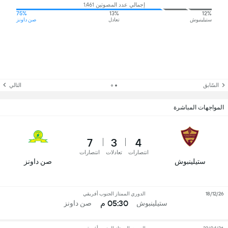
إجمالي عدد المصوتين 1,461
75%
13%
12%
ستيلينبوش
تعادل
صن داونز
السّابق
التالي
المواجهات المباشرة
7
3
4
انتصارات
تعادلات
انتصارات
ستيلينبوش
صن داونز
18/12/26
الدوري الممتاز الجنوب أفريقي
05:30 م
ستيلينبوش
صن داونز