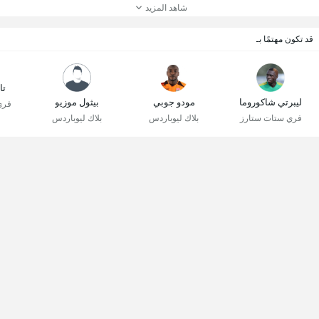
شاهد المزيد
قد تكون مهتمًا بـ
تا
ليبرتي شاكوروما
مودو جوبي
بيثول موزيو
فري
فري ستات ستارز
بلاك ليوباردس
بلاك ليوباردس