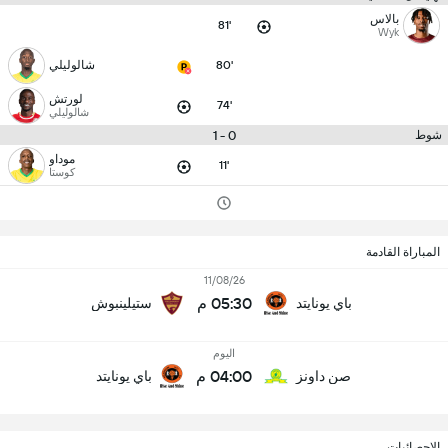
بالاس
81'
Wyk
80'
شالوليلي
لورتش
74'
شالوليلي
0 - 1
شوط
موداو
11'
كوستا
المباراة القادمة
11/08/26
05:30 م
باي يونايتد
ستيلينبوش
اليوم
04:00 م
صن داونز
باي يونايتد
الإحصائيات