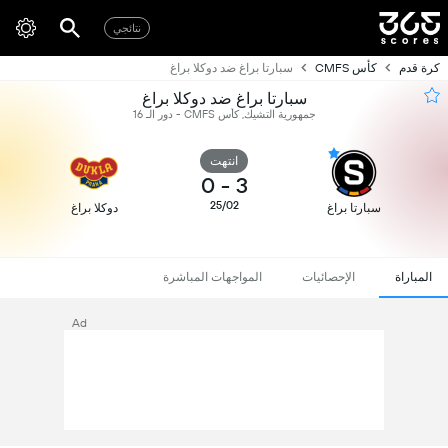
نتائجي
كرة قدم
كأس CMFS
سبارتا براغ ضد دوكلا براغ
سبارتا براغ ضد دوكلا براغ
جمهورية التشيك, كأس CMFS - دور الـ 16
انتهت
0
-
3
25/02
سبارتا براغ
دوكلا براغ
المباراة
الإحصائيات
المواجهات المباشرة
Ad