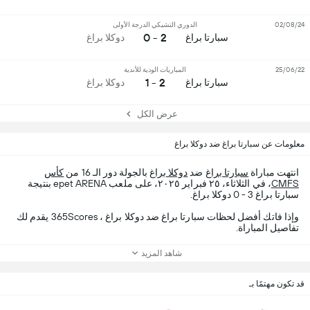
02/08/24
الدوري التشيكي الدرجة الأولى
2 - 0
سبارتا براغ
دوكلا براغ
25/06/22
المباريات الودية للأندية
2 - 1
سبارتا براغ
دوكلا براغ
عرض الكل
معلومات عن سبارتا براغ ضد دوكلا براغ
انتهت مباراة
سبارتا براغ
ضد
دوكلا براغ
بالجولة دور الـ 16 من
كأس
CMFS
، في الثلاثاء، ٢٥ فبراير ٢٠٢٥، على ملعب epet ARENA بنتيجة
سبارتا براغ 3 - 0 دوكلا براغ.
وإذا فاتك أفضل لحظات سبارتا براغ ضد دوكلا براغ ، 365Scores يقدم لك
تفاصيل المباراة.
شاهد المزيد
قد تكون مهتمًا بـ