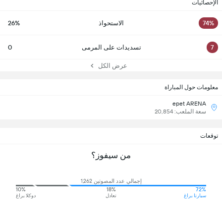
الإحصائيات
74%
الاستحواذ
26%
7
تسديدات على المرمى
0
عرض الكل
معلومات حول المباراة
epet ARENA
سعة الملعب: 20,854
توقعات
من سيفوز؟
إجمالي عدد المصوتين 1,262
10%
18%
72%
سبارتا براغ
تعادل
دوكلا براغ