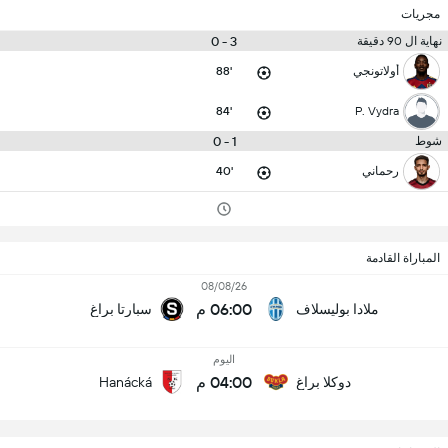
مجريات
3 - 0
نهاية ال 90 دقيقة
أولاتونجي
88'
84'
P. Vydra
1 - 0
شوط
رحماني
40'
المباراة القادمة
08/08/26
06:00 م
ملادا بوليسلاف
سبارتا براغ
اليوم
04:00 م
دوكلا براغ
Hanácká