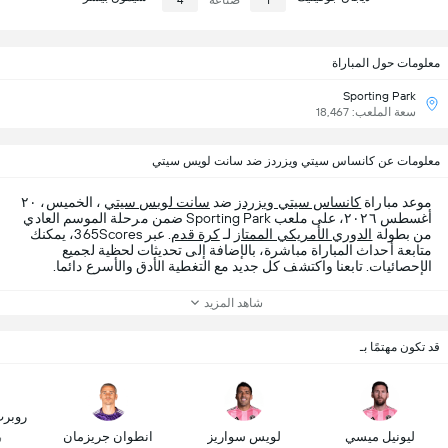
1
صناعة
4
معلومات حول المباراة
Sporting Park
سعة الملعب: 18,467
معلومات عن كانساس سيتي ويزردز ضد سانت لويس سيتي
موعد مباراة
كانساس سيتي ويزردز
ضد
سانت لويس سيتي
، الخميس، ٢٠
أغسطس ٢٠٢٦، على ملعب Sporting Park ضمن مرحلة الموسم العادي
من بطولة
الدوري الأمريكي الممتاز
لـ
كرة قدم
. عبر 365Scores، يمكنك
متابعة أحداث المباراة مباشرة، بالإضافة إلى تحديثات لحظية لجميع
الإحصائيات. تابعنا واكتشف كل جديد مع التغطية الأدق والأسرع دائما.
شاهد المزيد
قد تكون مهتمًا بـ
روبرت
ليونيل ميسي
لويس سواريز
انطوان جريزمان
ش