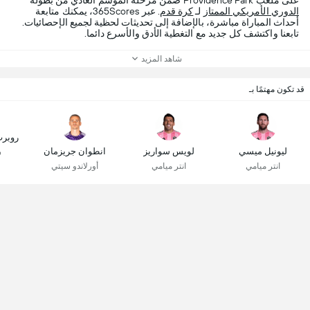
على ملعب Providence Park ضمن مرحلة الموسم العادي من بطولة
الدوري الأمريكي الممتاز
لـ
كرة قدم
. عبر 365Scores، يمكنك متابعة
أحداث المباراة مباشرة، بالإضافة إلى تحديثات لحظية لجميع الإحصائيات.
تابعنا واكتشف كل جديد مع التغطية الأدق والأسرع دائما.
شاهد المزيد
قد تكون مهتمًا بـ
روبرت
ليونيل ميسي
لويس سواريز
انطوان جريزمان
ش
انتر ميامي
انتر ميامي
أورلاندو سيتي