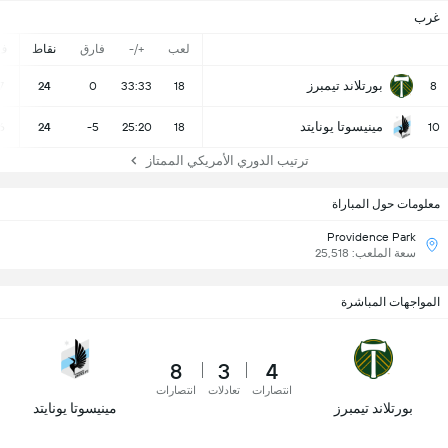
غرب
لعب
+/-
فارق
نقاط
ف
بورتلاند تيمبرز
7
24
0
33:33
18
8
مينيسوتا يونايتد
6
24
-5
25:20
18
10
ترتيب الدوري الأمريكي الممتاز
معلومات حول المباراة
Providence Park
سعة الملعب: 25,518
المواجهات المباشرة
8
3
4
انتصارات
تعادلات
انتصارات
بورتلاند تيمبرز
مينيسوتا يونايتد