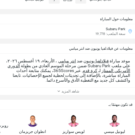
1
صناعة
7
معلومات حول المباراة
Subaru Park
سعة الملعب: 19,778
معلومات عن فيلادلفيا يونيون ضد انتر ميامي
موعد مباراة
فيلادلفيا يونيون
ضد
انتر ميامي
، الأربعاء، ١٩ أغسطس ٢٠٢٦،
على ملعب Subaru Park ضمن مرحلة الموسم العادي من بطولة
الدوري
الأمريكي الممتاز
لـ
كرة قدم
. عبر 365Scores، يمكنك متابعة أحداث
المباراة مباشرة، بالإضافة إلى تحديثات لحظية لجميع الإحصائيات. تابعنا
واكتشف كل جديد مع التغطية الأدق والأسرع دائما.
شاهد المزيد
قد تكون مهتمًا بـ
روبرت
ليونيل ميسي
لويس سواريز
انطوان جريزمان
ش