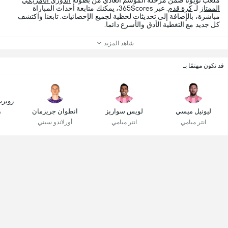
ملعب تويوتا ضمن مرحلة الموسم العادي من بطولة
الدوري الأمريكي
الممتاز
لـ
كرة قدم
. عبر 365Scores، يمكنك متابعة أحداث المباراة
مباشرة، بالإضافة إلى تحديثات لحظية لجميع الإحصائيات. تابعنا واكتشف
كل جديد مع التغطية الأدق والأسرع دائما.
شاهد المزيد
قد تكون مهتمًا بـ
روبرت
ليونيل ميسي
لويس سواريز
انطوان جريزمان
ش
انتر ميامي
انتر ميامي
أورلاندو سيتي