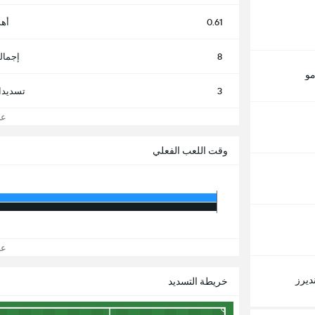
0.61
أهد
8
إجمال
مو
3
تسديدا
عرض
وقت اللعب الفعلي
عرض
ديرز
خريطة التسديد