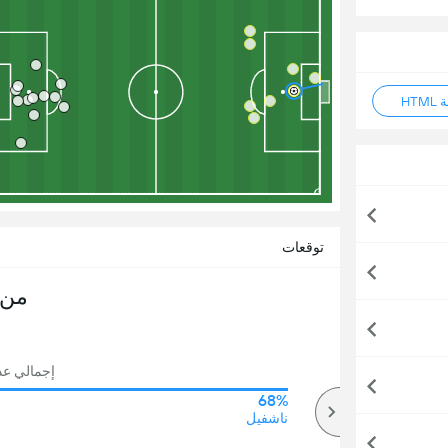
HT
توقعات
من 
إجمالي عدد 
68%
78%
أكثر
ناشفيل