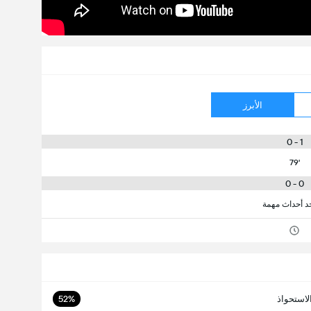
الأبرز
1 - 0
79'
0 - 0
جد أحداث مهمة
لاستحواذ
52%