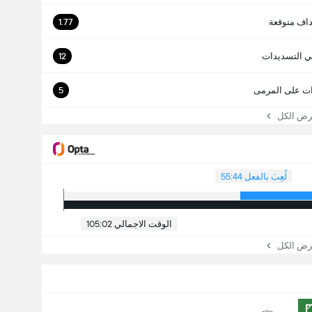
اف متوقعة
1.77
ي التسديدات
12
ت على المرمى
5
 الكل
لُعِبَ بالفعل 55:44
الوقت الاجمالي 105:02
 الكل