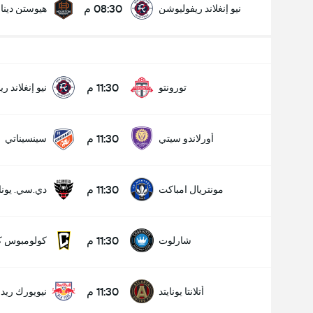
08:30 م
نيو إنغلاند ريفوليوشن
هيوستن دينا
11:30 م
تورونتو
نيو إنغلاند 
11:30 م
أورلاندو سيتي
سينسيناتي
11:30 م
مونتريال امباكت
دي.سي. يوناي
11:30 م
شارلوت
كولومبوس ك
11:30 م
أتلانتا يونايتد
نيويورك ريد 