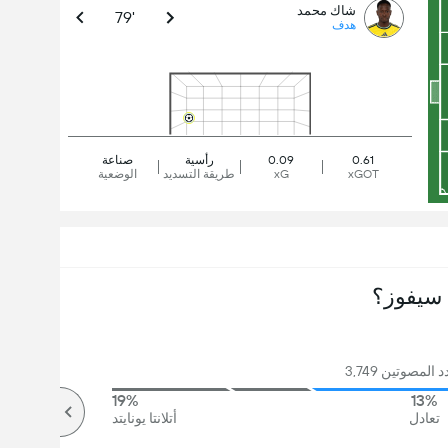
شاك محمد
79'
هدف
0.61
0.09
رأسية
صناعة
xGOT
xG
طريقة التسديد
الوضعية
سيفوز؟
المصوتين 3,749
19%
13%
تعادل
أتلانتا يونايتد