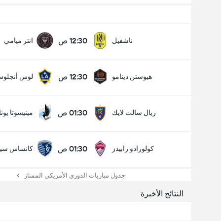
12:30 ص
ناشفيل
انتر ميامي
12:30 ص
هيوستن دينامو
لوس أنجلوس
01:30 ص
ريال سالت لايك
مينيسوتا يونا
01:30 ص
كولورادو رابيدز
كانساس سيت
جدول مباريات الدوري الأمريكي الممتاز
النتائج الأخيرة