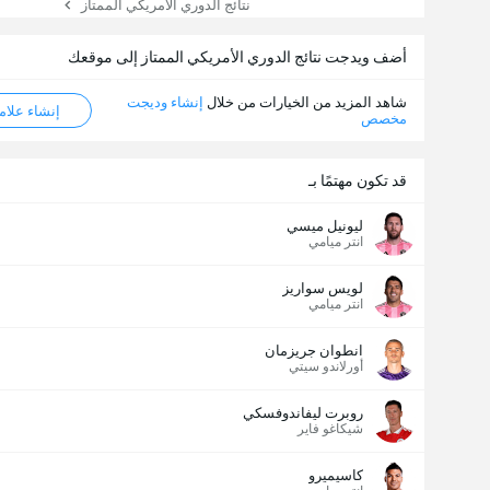
نتائج الدوري الأمريكي الممتاز
أضف ويدجت نتائج الدوري الأمريكي الممتاز إلى موقعك
شاهد المزيد من الخيارات من خلال
إنشاء وديجت
إنشاء علامة ML
مخصص
قد تكون مهتمًا بـ
ليونيل ميسي
انتر ميامي
لويس سواريز
انتر ميامي
عدد الاهداف (2.5)
انطوان جريزمان
أورلاندو سيتي
روبرت ليفاندوفسكي
شيكاغو فاير
كاسيميرو