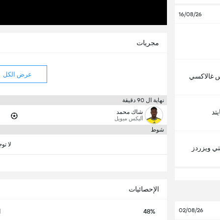
16/08/26
مجريات
عرض الكل
 غالاكسي
نهاية ال 90 دقيقة
يتد
شاك محمد
أليكس ميويل
شوط
لا تو
ي ويزردز
الإحصائيات
02/08/26
48%
ا