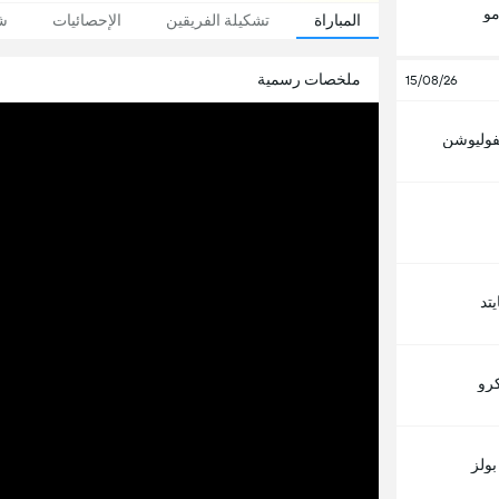
مو
المباراة
تشكيلة الفريقين
الإحصائيات
شا
ملخصات رسمية
15/08/26
ريفوليوشن
تد
رو
بولز