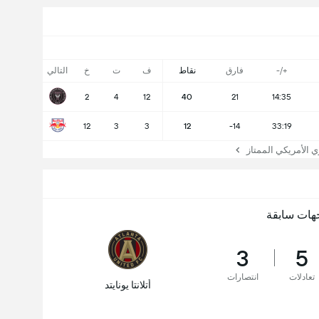
+/-
فارق
نقاط
ف
ت
خ
التالي
2
4
12
40
21
14:35
12
3
3
12
-14
33:19
الأمريكي الممتاز
هات سابقة
3
5
تعادلات
انتصارات
أتلانتا يونايتد