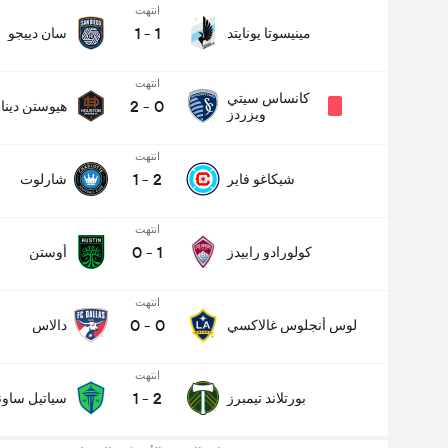
انتهت
1
-
1
مينيسوتا يونايتد
سان دييجو
انتهت
كانساس سيتي
2
-
0
هيوستن دينا
ويزردز
انتهت
1
-
2
شيكاغو فاير
شارلوت
انتهت
0
-
1
كولورادو رابيدز
أوستن
انتهت
0
-
0
لوس أنجلوس غالاكسي
دالاس
انتهت
1
-
2
بورتلاند تيمبرز
سياتيل ساون