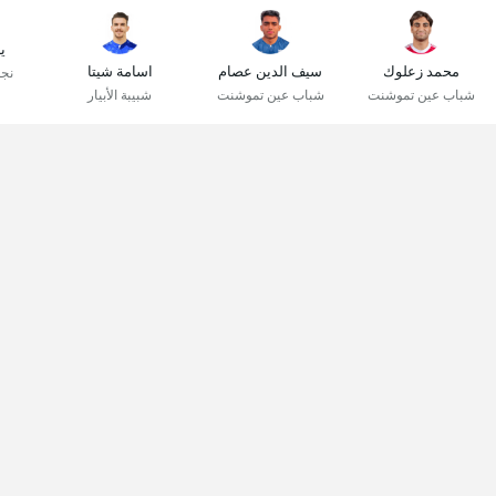
ي
محمد زعلوك
سيف الدين عصام
اسامة شيتا
نج
شباب عين تموشنت
شباب عين تموشنت
شبيبة الأبيار