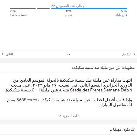
إجمالي عدد المصوتين 82
23%
12%
65%
عين مليلة
تعادل
شبيبة سكيكدة
السّابق
التالي
معلومات عن عين مليلة ضد شبيبة سكيكدة
انتهت مباراة
عين مليلة
ضد
شبيبة سكيكدة
بالجولة الموسم العادي من
الدوري الجزائري القسم الثاني
، في السبت، ٢٧ مايو ٢٠٢٣، على ملعب
Stade des Frères Demane Debih بنتيجة عين مليلة 1 - 0 شبيبة سكيكدة.
وإذا فاتك أفضل لحظات عين مليلة ضد شبيبة سكيكدة ، 365Scores يقدم
لك تفاصيل المباراة.
شاهد المزيد
قد تكون مهتمًا بـ