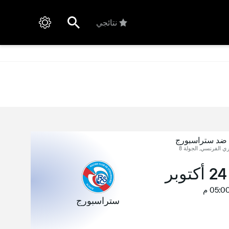
نتائجي
 ضد ستراسبورج
ري الفرنسي, الجولة 8
ر
05:0 م
ستراسبورج