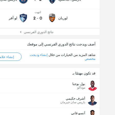
انتهت
2
-
0
لوريان
لو آفر
نتائج الدوري الفرنسي
أضف ويدجت نتائج الدوري الفرنسي إلى موقعك
شاهد المزيد من الخيارات من خلال
إنشاء وديجت
إنشاء علامة ML
مخصص
قد تكون مهتمًا بـ
بول بوجبا
موناكو
أشرف حكيمي
باريس سان جيرمان
آنسو فاتي