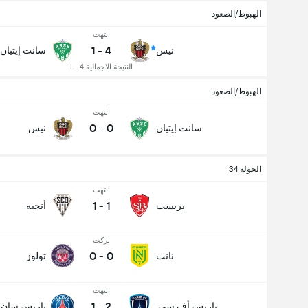
الهبوط/الصعود
انتهت
1
-
4
نيس
سانت إيتيان
النتيجة الاجمالية 4 - 1
الهبوط/الصعود
انتهت
0
-
0
سانت إيتيان
نيس
الجولة 34
انتهت
1
-
1
بريست
أنجيه
تركت
0
-
0
نانت
تولوز
انتهت
1
-
2
باريس أف.سي.
باريس سان 