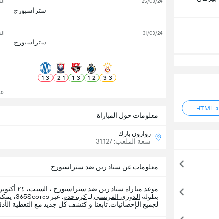
25/08/24
الد
ستراسبورج
31/03/24
الد
ستراسبورج
1
-
3
2
-
1
1
-
3
1
-
2
3
-
3
عرض
HT
معلومات حول المباراة
روازون بارك
سعة الملعب: 31,127
معلومات عن ستاد رين ضد ستراسبورج
موعد مباراة
ستاد رين
ضد
ستراسبورج
بطولة
الدوري الفرنسي
لـ
كرة قدم
. عبر s
لجميع الإحصائيات. تابعنا واكتشف كل جديد مع التغطية الأدق