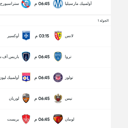
06:45 م
أولمبيك مارسيليا
ستراسبورج
الجولة 1
عدد الاهداف (2.5)
03:15 م
لانس
أوكسير
06:45 م
تروا
باريس أف.س
أقل
أكثر
06:45 م
تولوز
أولمبيك ليون
06:45 م
نيس
لوريان
06:45 م
لومان
بريست