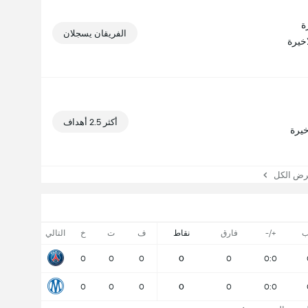
الفريقان يسجلان
أكثر 2.5 أهداف
 الكل
ب
+/-
فارق
نقاط
ف
ت
خ
التالي
0
0
0
0
0
0:0
0
0
0
0
0
0:0