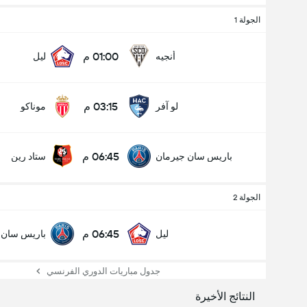
الجولة 1
01:00 م
أنجيه
ليل
03:15 م
لو آفر
موناكو
06:45 م
باريس سان جيرمان
ستاد رين
الجولة 2
06:45 م
ليل
باريس سان 
جدول مباريات الدوري الفرنسي
النتائج الأخيرة