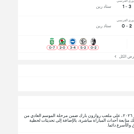
وري الفرنسي
3 - 1
ستاد رين
وري الفرنسي
2 - 0
ستاد رين
0
-
7
2
-
0
3
-
4
5
-
2
0
-
2
 الكل
، السبت، ٢٤ أكتوبر ٢٠٢٦، على ملعب روازون بارك ضمن مرحلة الموسم العادي من
365Score، يمكنك متابعة أحداث المباراة مباشرة، بالإضافة إلى تحديثات لحظية
 والأسرع دائما.