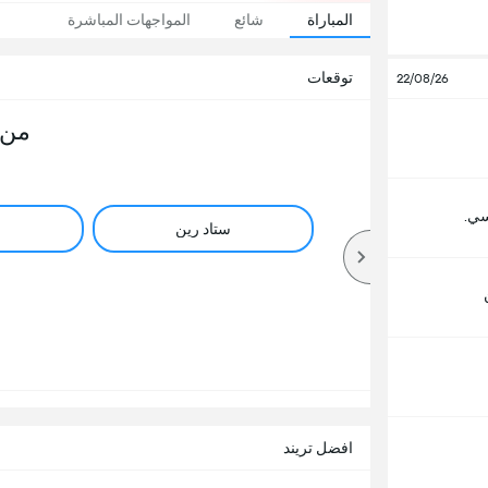
المباراة
شائع
المواجهات المباشرة
توقعات
22/08/26
من 
ي.
ستاد رين
افضل تريند