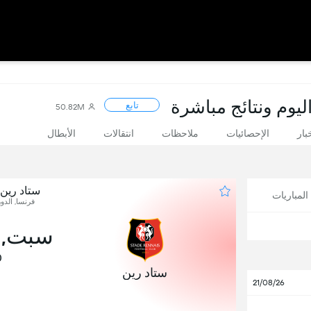
ليوم ونتائج مباشرة
تابع
50.82M
بار
الإحصائيات
ملاحظات
انتقالات
الأبطال
ستاد رين
لمباريات
فرنسا, الدو
سبت, 24 أكتوب
0
ستاد رين
21/08/26