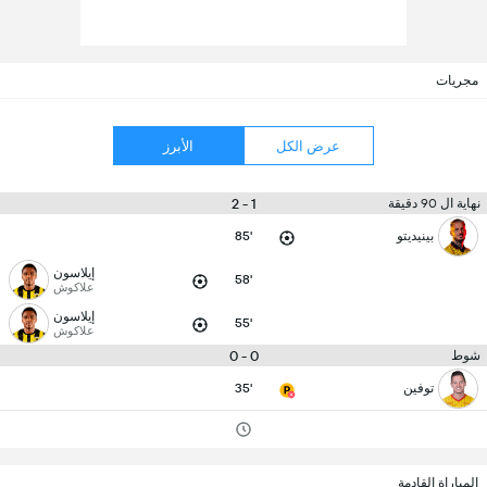
مجريات
عرض الكل
الأبرز
1 - 2
نهاية ال 90 دقيقة
بينيديتو
85'
إيلاسون
58'
علاكوش
إيلاسون
55'
علاكوش
0 - 0
شوط
توفين
35'
المباراة القادمة