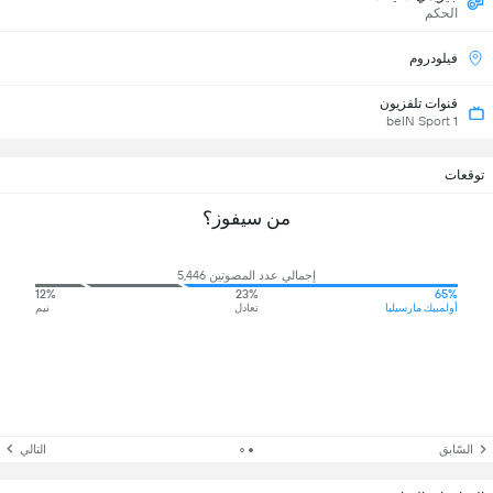
الحكم
فيلودروم
قنوات تلفزيون
beIN Sport 1
توقعات
من سيفوز؟
إجمالي عدد المصوتين 5,446
12%
23%
65%
أولمبيك مارسيليا
تعادل
نيم
السّابق
التالي