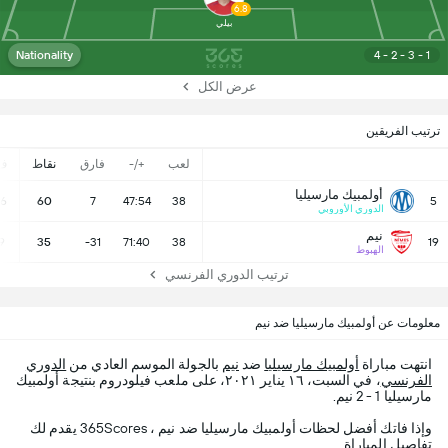
6.8
بيلي
Nationality
4 - 2 - 3 - 1
عرض الكل
ترتيب الفريقين
لعب
+/-
فارق
نقاط
ف
أولمبيك مارسيليا
16
60
7
47:54
38
5
الدوري الأوروبي
نيم
9
35
-31
71:40
38
19
الهبوط
ترتيب الدوري الفرنسي
معلومات عن أولمبيك مارسيليا ضد نيم
انتهت مباراة
أولمبيك مارسيليا
ضد
نيم
بالجولة الموسم العادي من
الدوري
الفرنسي
، في السبت، ١٦ يناير ٢٠٢١، على ملعب فيلودروم بنتيجة أولمبيك
مارسيليا 1 - 2 نيم.
وإذا فاتك أفضل لحظات أولمبيك مارسيليا ضد نيم ، 365Scores يقدم لك
تفاصيل المباراة.