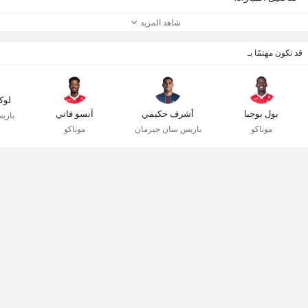
شاهد المزيد
قد تكون مهتمًا بـ
لوك
بول بوجبا
أشرف حكيمي
آنسو فاتي
باري
موناكو
باريس سان جيرمان
موناكو