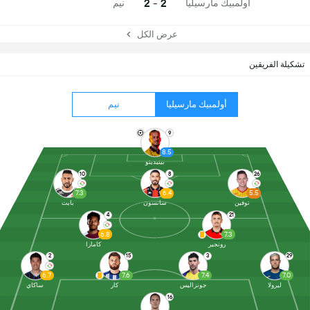
2 - 2
أولمبيك مارسيليا
نيم
عرض الكل
تشكيلة الفريقين
أولمبيك مارسيليا
نيم
9
8.5
بينيديتو
10
8
26
7.3
6.4
5.5
توفين
سانسون
بايت
4
21
6.8
7.3
رونجير
كامارا
2
15
3
29
6.7
7.6
7.4
7.0
ليرولا
جونزاليس
كار
ساكاي
16