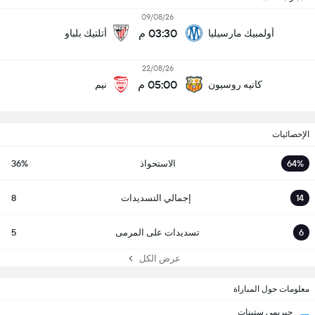
09/08/26
03:30 م
أولمبيك مارسيليا
أتلتيك بلباو
22/08/26
05:00 م
كانيه روسيون
نيم
الإحصائيات
64%
الاستحواذ
36%
14
إجمالي التسديدات
8
6
تسديدات على المرمى
5
عرض الكل
معلومات حول المباراة
جيريمي ستينات