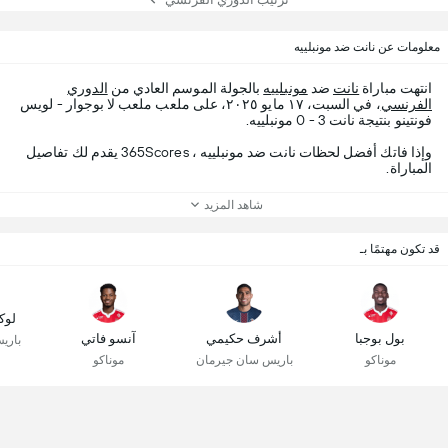
معلومات عن نانت ضد مونبلييه
انتهت مباراة
نانت
ضد
مونبلييه
بالجولة الموسم العادي من
الدوري
الفرنسي
، في السبت، ١٧ مايو ٢٠٢٥، على ملعب ملعب لا بوجوار - لويس
فونتينو بنتيجة نانت 3 - 0 مونبلييه.
وإذا فاتك أفضل لحظات نانت ضد مونبلييه ، 365Scores يقدم لك تفاصيل
المباراة.
شاهد المزيد
قد تكون مهتمًا بـ
لوك
بول بوجبا
أشرف حكيمي
آنسو فاتي
باري
موناكو
باريس سان جيرمان
موناكو