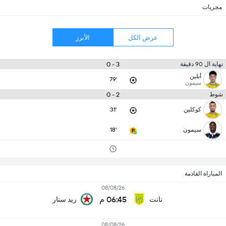
مجريات
عرض الكل
الأبرز
3 - 0
نهاية ال 90 دقيقة
أبلين
79'
سيمون
2 - 0
شوط
كوكلين
31'
سيمون
18'
المباراة القادمة
08/08/26
06:45 م
نانت
ريد ستار
08/08/26