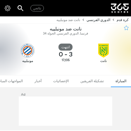
نتائجي
كرة قدم
الدوري الفرنسي
نانت ضد مونبلييه
نانت ضد مونبلييه
فرنسا, الدوري الفرنسي, الجولة 34
انتهت
0
-
3
17/05
نانت
مونبلييه
المباراة
تشكيلة الفريقين
الإحصائيات
أخبار
المواجهات المبا
Ad