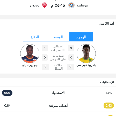
06:45 م
مونبلييه
ديجون
أهم اللاعبين
الهجوم
الوسط
الدفاع
إجمالي
1
0
التسديدات
تسديدات
0
0
على المرمى
باهريبة غيراسي
حالات
جونيور ندياي
0
0
التسلل
الإحصائيات
44%
الاستحواذ
56%
2.43
أهداف متوقعة
0.84