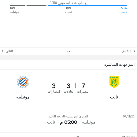
إجمالي عدد المصوتين 3,758
14%
18%
68%
نانت
تعادل
مونبلييه
السّابق
التالي
المواجهات المباشرة
3
3
7
انتصارات
تعادلات
انتصارات
نانت
مونبلييه
04/12/26
الدوري الفرنسي - الدرجة الثانية
05:00 م
مونبلييه
نانت