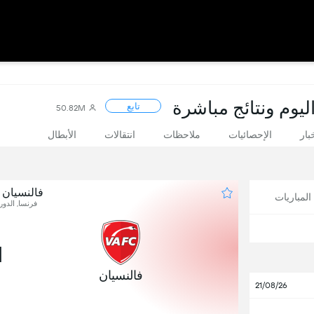
ليوم ونتائج مباشرة
تابع
50.82M
بار
الإحصائيات
ملاحظات
انتقالات
الأبطال
فالنسيان 
لمباريات
فرنسا, الدور
1
فالنسيان
21/08/26