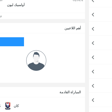
02/05/12
الد
أولمبيك ليون
عرض
أهم اللاعبين
المباراة القادمة
5
كان