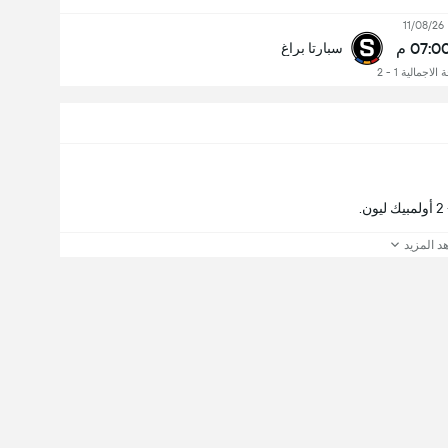
11/08/26
07:0 م
سبارتا براغ
 الاجمالية 1 - 2
د المزيد