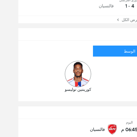
وري الفرنسي
4 - 1
فالنسيان
 الكل
الوسط
كورينتين توليسو
اليوم
06:4 م
فالنسيان