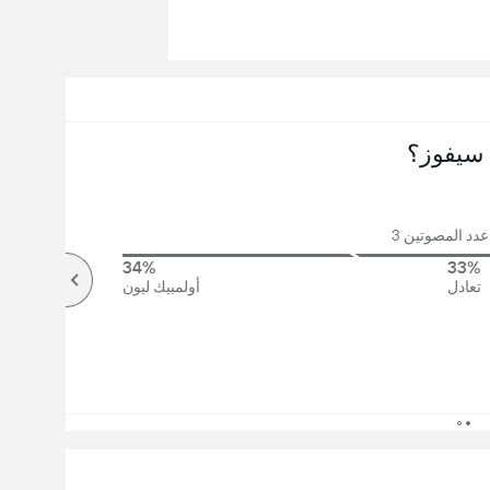
سيفوز؟
دد المصوتين 3
34%
33%
تعادل
أولمبيك ليون