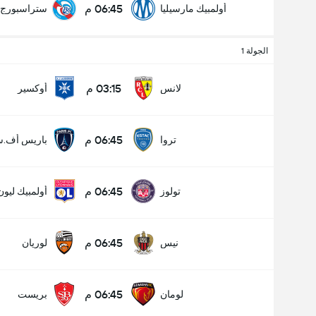
06:45 م
أولمبيك مارسيليا
ستراسبورج
الجولة 1
03:15 م
لانس
أوكسير
06:45 م
تروا
باريس أف.س
06:45 م
تولوز
أولمبيك ليون
06:45 م
نيس
لوريان
06:45 م
لومان
بريست