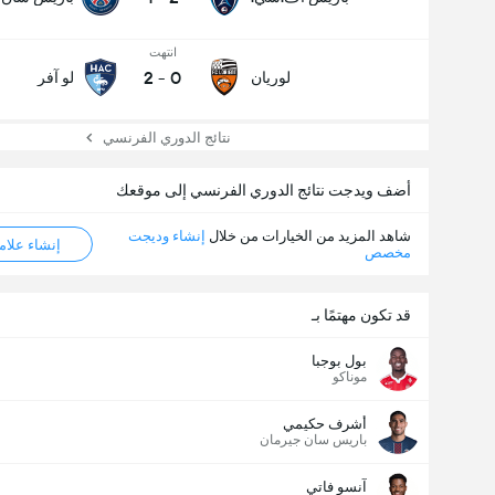
انتهت
2
-
0
لوريان
لو آفر
نتائج الدوري الفرنسي
أضف ويدجت نتائج الدوري الفرنسي إلى موقعك
شاهد المزيد من الخيارات من خلال
إنشاء وديجت
إنشاء علامة ML
مخصص
قد تكون مهتمًا بـ
بول بوجبا
موناكو
أشرف حكيمي
باريس سان جيرمان
آنسو فاتي