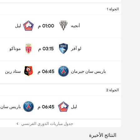
الجولة 1
01:00 م
أنجيه
ليل
03:15 م
لو آفر
موناكو
06:45 م
باريس سان جيرمان
ستاد رين
الجولة 2
06:45 م
ليل
باريس سان 
جدول مباريات الدوري الفرنسي
النتائج الأخيرة