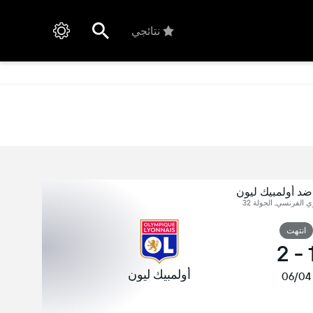
نتائجي
ضد أولمبيك ليون
ي الفرنسي, الجولة 32
انتهت
2
-
أولمبيك ليون
06/04