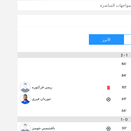
مواجهات المباشرة
الأبرز
1 - 2
86'
84'
82'
ريمي فركتوره
69'
جوردان فيري
66'
0 - 1
30'
بافيتيمبي جوميز