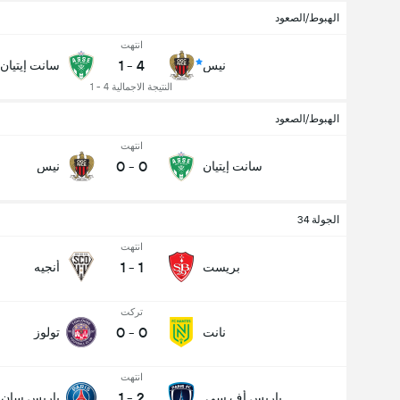
الهبوط/الصعود
انتهت
1
-
4
نيس
سانت إيتيان
النتيجة الاجمالية 4 - 1
الهبوط/الصعود
عدد الاهداف (2.5)
انتهت
0
-
0
سانت إيتيان
نيس
الجولة 34
انتهت
1
-
1
بريست
أنجيه
تركت
0
-
0
نانت
تولوز
انتهت
1
-
2
باريس أف.سي.
باريس سان 