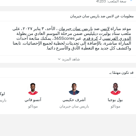
سعة الملعب: 41,233
معلومات عن لانس ضد باريس سان جيرمان
موعد مباراة
لانس
ضد
باريس سان جيرمان
، الأحد، ٣ يناير ٢٠٢٧، على
ملعب ستاد بوليرت ديليليس ضمن مرحلة الموسم العادي من بطولة
الدوري الفرنسي
لـ
كرة قدم
. عبر 365Scores، يمكنك متابعة أحداث
المباراة مباشرة، بالإضافة إلى تحديثات لحظية لجميع الإحصائيات. تابعنا
واكتشف كل جديد مع التغطية الأدق والأسرع دائما.
شاهد المزيد
قد تكون مهتمًا بـ
لوك
بول بوجبا
أشرف حكيمي
آنسو فاتي
باري
موناكو
باريس سان جيرمان
موناكو