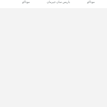
موناكو
باريس سان جيرمان
موناكو