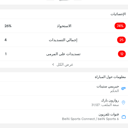
الإحصائيات
74%
الاستحواذ
26%
25
إجمالي التسديدات
4
12
تسديدات على المرمى
1
عرض الكل
معلومات حول المباراة
جيريمي ستينات
الحكم
روازون بارك
سعة الملعب: 31,127
قنوات تلفزيون
BeIN Sports Connect / beIN Sports 6