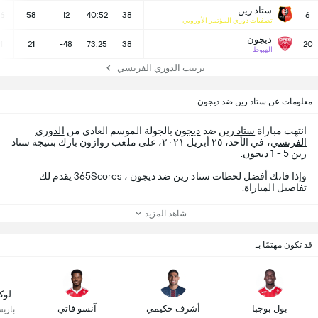
ستاد رين
16
58
12
40:52
38
6
تصفيات دوري المؤتمر الأوروبي
ديجون
4
21
-48
73:25
38
20
الهبوط
ترتيب الدوري الفرنسي
معلومات عن ستاد رين ضد ديجون
انتهت مباراة
ستاد رين
ضد
ديجون
بالجولة الموسم العادي من
الدوري
الفرنسي
، في الأحد، ٢٥ أبريل ٢٠٢١، على ملعب روازون بارك بنتيجة ستاد
رين 5 - 1 ديجون.
وإذا فاتك أفضل لحظات ستاد رين ضد ديجون ، 365Scores يقدم لك
تفاصيل المباراة.
شاهد المزيد
قد تكون مهتمًا بـ
لوك
بول بوجبا
أشرف حكيمي
آنسو فاتي
باري