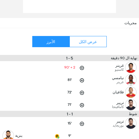
مجريات
عرض الكل
الأبرز
5 - 1
نهاية ال 90 دقيقة
غرينر
90' + 2
كاستيو
نيامسي
81'
غرينر
فلافيان
72'
تريير
71'
كامافينجا
1 - 1
شوط
تريير
15'
بوريجايد
9'
بنزية