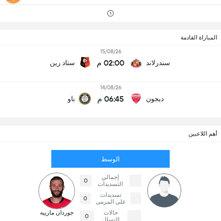
المباراة القادمة
15/08/26
02:00 م
سندرلاند
ستاد رين
14/08/26
06:45 م
ديجون
باو
أهم اللاعبين
الوسط
إجمالي
0
التسديدات
تسديدات
0
على المرمى
حالات
جوردان مارييه
0
التسلل