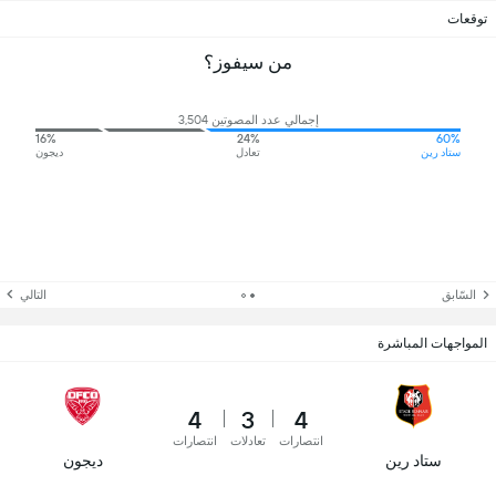
توقعات
من سيفوز؟
إجمالي عدد المصوتين 3,504
16%
24%
60%
ستاد رين
تعادل
ديجون
السّابق
التالي
المواجهات المباشرة
4
3
4
انتصارات
تعادلات
انتصارات
ستاد رين
ديجون