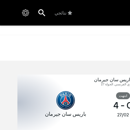
نتائجي
اريس سان جيرمان
ي الفرنسي, الجولة 27
انتهت
4
-
باريس سان جيرمان
27/02