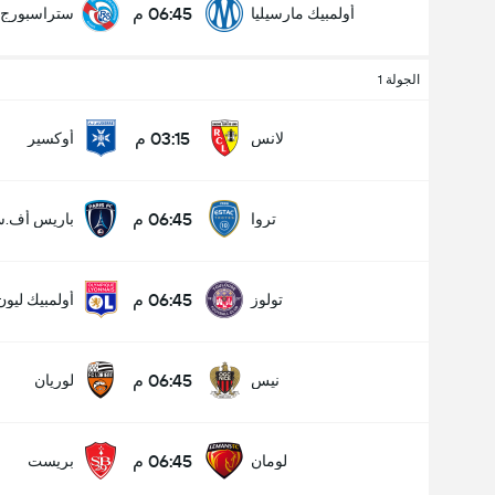
06:45 م
أولمبيك مارسيليا
ستراسبورج
الجولة 1
03:15 م
لانس
أوكسير
06:45 م
تروا
باريس أف.س
06:45 م
تولوز
أولمبيك ليون
06:45 م
نيس
لوريان
06:45 م
لومان
بريست