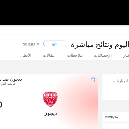
ليوم ونتائج مباشرة
تابع
50.82M
بار
الإحصائيات
ملاحظات
انتقالات
الأبطال
ديجون ضد ب
لمباريات
فرنسا, الدور
0
ديجون
21/08/26