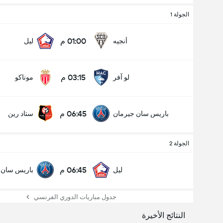
الجولة 1
01:00 م
أنجيه
ليل
03:15 م
لو آفر
موناكو
06:45 م
باريس سان جيرمان
ستاد رين
عدد الاهداف (2.5)
الجولة 2
06:45 م
ليل
باريس سان 
إجمالي عدد المصوتين 1,098
جدول مباريات الدوري الفرنسي
النتائج الأخيرة