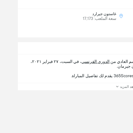
غاستون جيرارد
سعة الملعب: 17,173
سم العادي من
الدوري الفرنسي
، في السبت، ٢٧ فبراير ٢٠٢١،
د المزيد