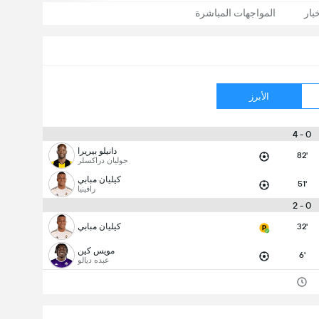
بار
المواجهات المباشرة
الأبرز
0 - 4
دانيلو بيريرا
82'
جوليان دراكسلر
كيليان مبابي
51'
رافينيا
0 - 2
32'
كيليان مبابي
مويس كين
6'
عبده ديالو