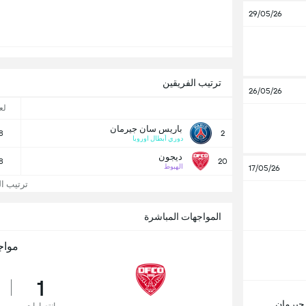
29/05/26
ترتيب الفريقين
26/05/26
لع
باريس سان جيرمان
8
2
دوري أبطال اوروبا
ديجون
8
20
الهبوط
17/05/26
ترتيب ال
المواجهات المباشرة
مواج
1
جيرمان
انتصارات