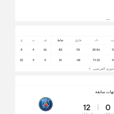
ب
+/-
فارق
نقاط
ف
ت
خ
8
4
26
82
58
28:86
3
25
9
4
21
-48
73:25
3
دوري الفرنسي
هات سابقة
12
0
تعادلات
انتصارات