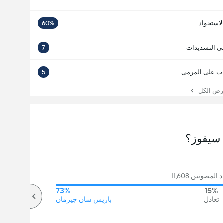
لاستحواذ
60%
ي التسديدات
7
ت على المرمى
5
 الكل
سيفوز؟
لمصوتين 11,608
73%
15%
تعادل
باريس سان جيرمان