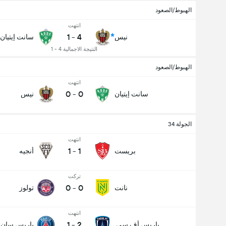
الهبوط/الصعود
انتهت
1
-
4
نيس
سانت إيتيان
النتيجة الاجمالية 4 - 1
الهبوط/الصعود
انتهت
0
-
0
سانت إيتيان
نيس
الجولة 34
انتهت
1
-
1
بريست
أنجيه
تركت
0
-
0
نانت
تولوز
انتهت
1
-
2
باريس أف.سي.
باريس سان 