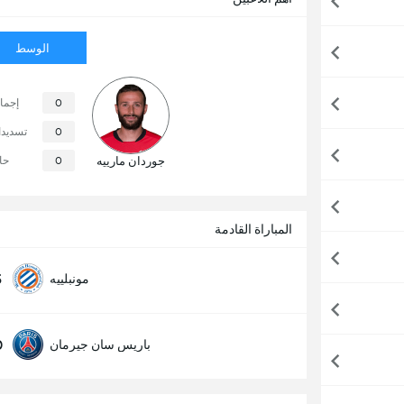
الوسط
0
إجما
0
تسديد
جوردان مارييه
0
حا
المباراة القادمة
5
مونبلييه
0
باريس سان جيرمان