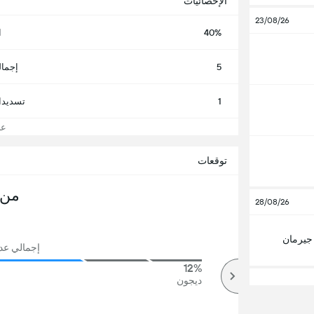
الإحصائيات
23/08/26
40%
ا
5
إجمال
1
تسديدا
عرض
توقعات
من 
28/08/26
جيرمان
إجمالي عدد ا
12%
87%
أكثر
ديجون