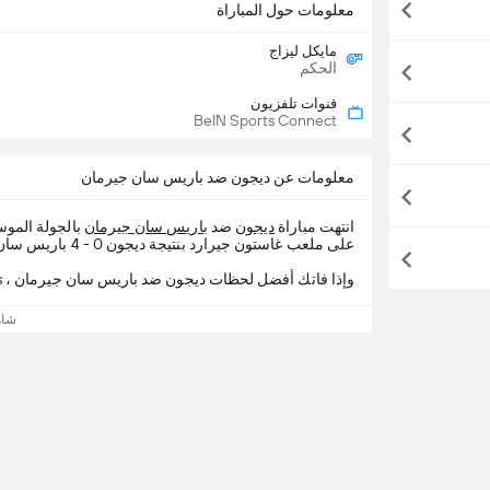
معلومات حول المباراة
مايكل ليزاج
الحكم
قنوات تلفزيون
BeIN Sports Connect
معلومات عن ديجون ضد باريس سان جيرمان
انتهت مباراة
ديجون
ضد
باريس سان جيرمان
بالجولة المو
على ملعب غاستون جيرارد بنتيجة ديجون 0 - 4 باريس سان جيرمان.
وإذا فاتك أفضل لحظات ديجون ضد باريس سان جيرمان ، 365Scores يقدم لك تفاصيل المباراة.
شاه