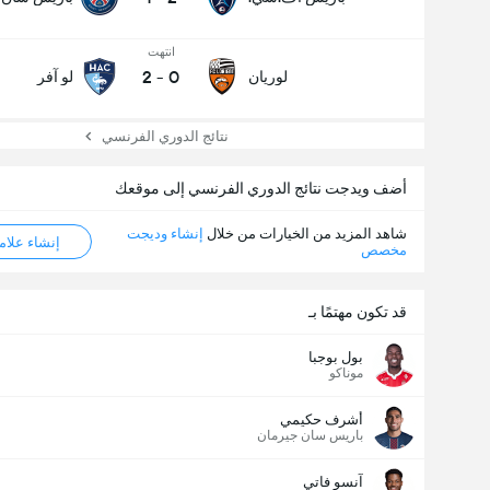
انتهت
2
-
0
لوريان
لو آفر
نتائج الدوري الفرنسي
أضف ويدجت نتائج الدوري الفرنسي إلى موقعك
شاهد المزيد من الخيارات من خلال
إنشاء وديجت
إنشاء علامة ML
مخصص
قد تكون مهتمًا بـ
بول بوجبا
موناكو
أشرف حكيمي
باريس سان جيرمان
آنسو فاتي