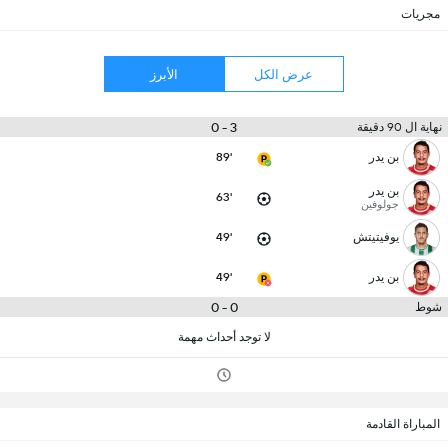
مجريات
عرض الكل
الأبرز
3 - 0
نهاية ال 90 دقيقة
بن يدر
89'
بن يدر
63'
جولوفين
يوفيتيتش
49'
بن يدر
49'
0 - 0
شوط
لا توجد أحداث مهمة
المباراة القادمة