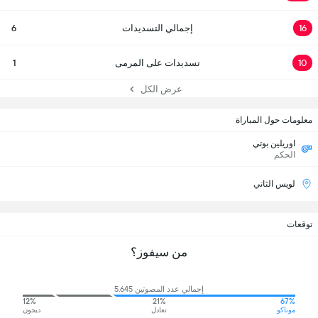
16
إجمالي التسديدات
6
10
تسديدات على المرمى
1
عرض الكل
معلومات حول المباراة
اوريلين بوتي
الحكم
لويس الثاني
توقعات
من سيفوز؟
إجمالي عدد المصوتين 5,645
12%
21%
67%
موناكو
تعادل
ديجون