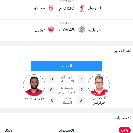
09/08/26
01:30 م
ليفربول
موناكو
08/08/26
06:45 م
مونبلييه
ديجون
أهم اللاعبين
الوسط
إجمالي
0
3
التسديدات
تسديدات
0
2
على المرمى
أليكسندر
حالات
جوردان مارييه
0
0
جولوفين
التسلل
الإحصائيات
64%
الاستحواذ
36%