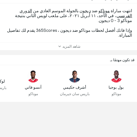
انتهت مباراة
موناكو
ضد
ديجون
بالجولة الموسم العادي من
الدوري
الفرنسي
، في الأحد، ١١ أبريل ٢٠٢١، على ملعب لويس الثاني بنتيجة
موناكو 3 - 0 ديجون.
وإذا فاتك أفضل لحظات موناكو ضد ديجون ، 365Scores يقدم لك تفاصيل
المباراة.
شاهد المزيد
قد تكون مهتمًا بـ
لوك
بول بوجبا
أشرف حكيمي
آنسو فاتي
باري
موناكو
باريس سان جيرمان
موناكو