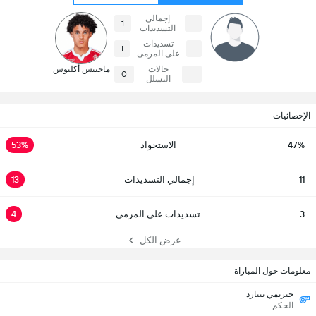
إجمالي
1
التسديدات
تسديدات
1
على المرمى
حالات
ماجنيس أكليوش
0
التسلل
الإحصائيات
47%
الاستحواذ
53%
11
إجمالي التسديدات
13
3
تسديدات على المرمى
4
عرض الكل
معلومات حول المباراة
جيريمي بينارد
الحكم