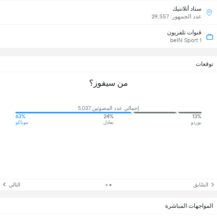
ستاد أتلانتيك
عدد الجمهور: 29,557
قنوات تلفزيون
beIN Sport 1
توقعات
من سيفوز؟
إجمالي عدد المصوتين 5,037
63%
24%
13%
بوردو
تعادل
موناكو
السّابق
التالي
المواجهات المباشرة