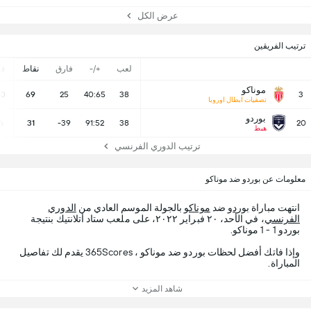
عرض الكل
ترتيب الفريقين
لعب
+/-
فارق
نقاط
ف
موناكو
20
69
25
40:65
38
3
تصفيات ابطال اوروبا
بوردو
6
31
-39
91:52
38
20
هبط
ترتيب الدوري الفرنسي
معلومات عن بوردو ضد موناكو
انتهت مباراة
بوردو
ضد
موناكو
بالجولة الموسم العادي من
الدوري
الفرنسي
، في الأحد، ٢٠ فبراير ٢٠٢٢، على ملعب ستاد أتلانتيك بنتيجة
بوردو 1 - 1 موناكو.
وإذا فاتك أفضل لحظات بوردو ضد موناكو ، 365Scores يقدم لك تفاصيل
المباراة.
شاهد المزيد