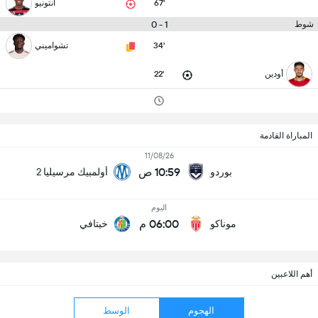
67'
أنتونيو
1 - 0
شوط
34'
تشواميني
أودين
22'
المباراة القادمة
11/08/26
10:59 ص
بوردو
أولمبيك مرسيليا 2
اليوم
06:00 م
موناكو
خيتافي
أهم اللاعبين
الهجوم
الوسط