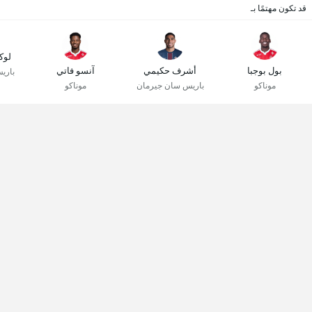
قد تكون مهتمًا بـ
لوك
بول بوجبا
أشرف حكيمي
آنسو فاتي
باري
موناكو
باريس سان جيرمان
موناكو