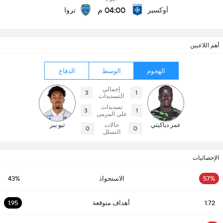
04:00 م
أوكسير
تروا
أهم اللاعبين
الهجوم
الوسط
الدفاع
إجمالي
3
1
التسديدات
تسديدات
3
1
على المرمى
عمر دياكيتي
حالات
ثيو بير
0
0
التسلل
الإحصائيات
57%
الاستحواذ
43%
1.72
أهداف متوقعة
1.95