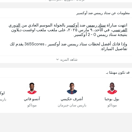
معلومات عن ستاد ريمس ضد أوكسير
انتهت مباراة
ستاد ريمس
ضد
أوكسير
بالجولة الموسم العادي من
الدوري
الفرنسي
، في الأحد، ٩ مارس ٢٠٢٥، على ملعب ملعب اوغست ديلاون
بنتيجة ستاد ريمس 0 - 2 أوكسير.
وإذا فاتك أفضل لحظات ستاد ريمس ضد أوكسير ، 365Scores يقدم لك
تفاصيل المباراة.
شاهد المزيد
قد تكون مهتمًا بـ
لوك
بول بوجبا
أشرف حكيمي
آنسو فاتي
باري
موناكو
باريس سان جيرمان
موناكو