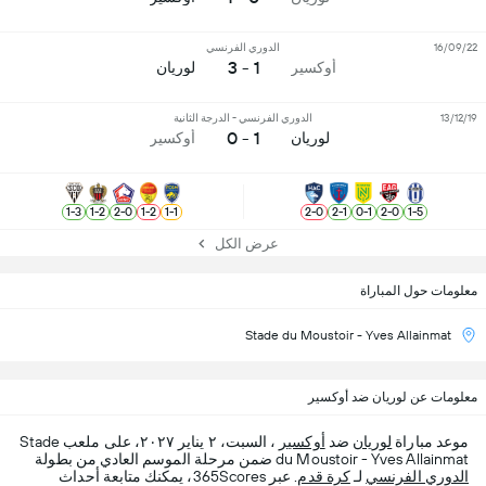
16/09/22
الدوري الفرنسي
1 - 3
أوكسير
لوريان
13/12/19
الدوري الفرنسي - الدرجة الثانية
1 - 0
لوريان
أوكسير
1
-
3
1
-
2
2
-
0
1
-
2
1
-
1
2
-
0
2
-
1
0
-
1
2
-
0
1
-
5
عرض الكل
معلومات حول المباراة
Stade du Moustoir - Yves Allainmat
معلومات عن لوريان ضد أوكسير
موعد مباراة
لوريان
ضد
أوكسير
، السبت، ٢ يناير ٢٠٢٧، على ملعب Stade
du Moustoir - Yves Allainmat ضمن مرحلة الموسم العادي من بطولة
الدوري الفرنسي
لـ
كرة قدم
. عبر 365Scores، يمكنك متابعة أحداث