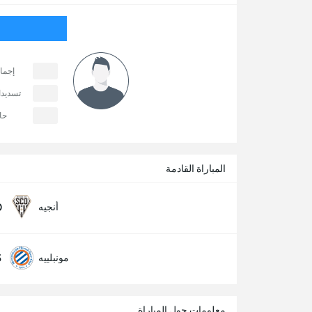
إجما
تسديد
حا
المباراة القادمة
0
أنجيه
5
مونبلييه
معلومات حول المباراة