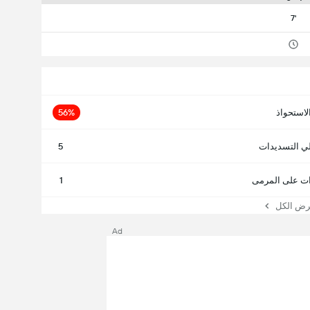
7'
لاستحواذ
56%
ي التسديدات
5
ت على المرمى
1
 الكل
Ad