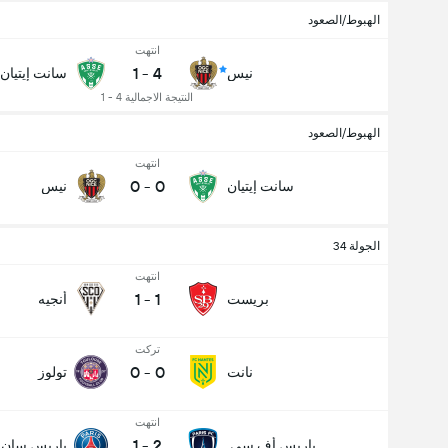
الهبوط/الصعود
انتهت
1
-
4
نيس
سانت إيتيان
النتيجة الاجمالية 4 - 1
الهبوط/الصعود
انتهت
0
-
0
سانت إيتيان
نيس
الجولة 34
انتهت
1
-
1
بريست
أنجيه
تركت
0
-
0
نانت
تولوز
انتهت
1
-
2
باريس أف.سي.
باريس سان 