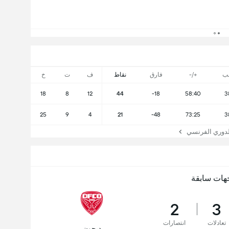
ب
+/-
فارق
نقاط
ف
ت
خ
18
8
12
44
-18
58:40
3
25
9
4
21
-48
73:25
3
دوري الفرنسي
هات سابقة
2
3
تعادلات
انتصارات
ديجون