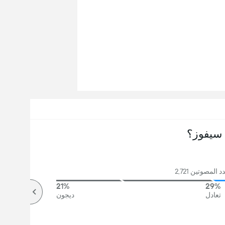
سيفوز؟
المصوتين 2,721
21%
29%
تعادل
ديجون