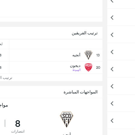
ترتيب الفريقين
لع
أنجيه
8
13
ديجون
8
20
الهبوط
ترتيب ال
المواجهات المباشرة
مواج
8
انتصارات
أنجيه