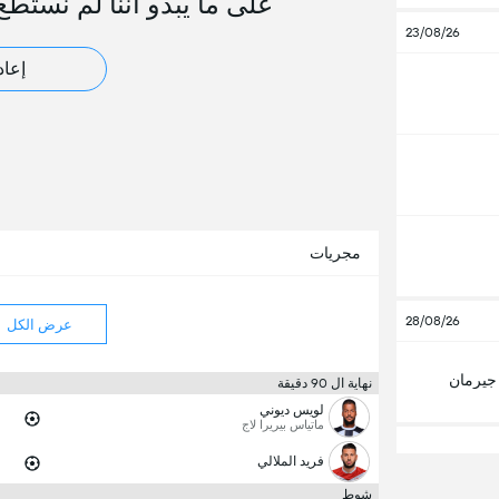
على ما يبدو أننا لم نستطع
23/08/26
إعاد
مجريات
28/08/26
عرض الكل
جيرمان
نهاية ال 90 دقيقة
لويس ديوني
ماتياس بيريرا لاج
فريد الملالي
شوط