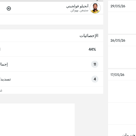
أنجيلو فولجيني
29/05/26
ستيفن بهوكن
الإحصائيات
26/05/26
44%
ا
11
إجمال
17/05/26
4
تسديدا
عرض
جيرمان