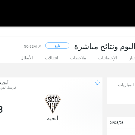
ليوم ونتائج مباشرة
تابع
50.82M
بار
الإحصائيات
ملاحظات
انتقالات
الأبطال
أنجي
لمباريات
فرنسا, الدور
3
أنجيه
21/08/26