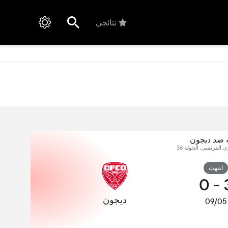
نتائجي
ه ضد ديجون
ي الفرنسي, الجولة 36
انتهت
0
-
ديجون
09/05