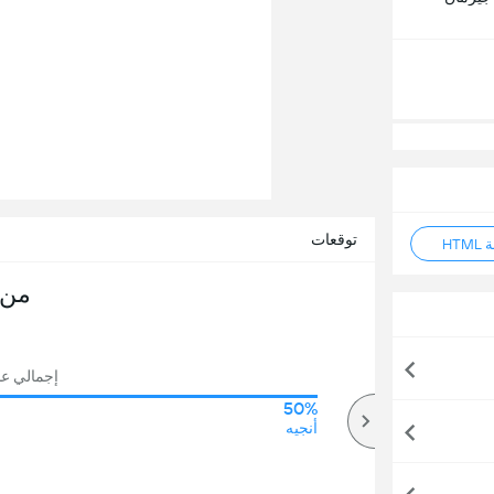
توقعات
HT
من 
إجمالي عدد 
50%
75%
أكثر
أنجيه