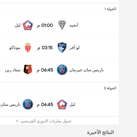
الجولة 1
01:00 م
أنجيه
ليل
03:15 م
لو آفر
موناكو
06:45 م
باريس سان جيرمان
ستاد رين
الجولة 2
06:45 م
ليل
باريس سان 
جدول مباريات الدوري الفرنسي
النتائج الأخيرة