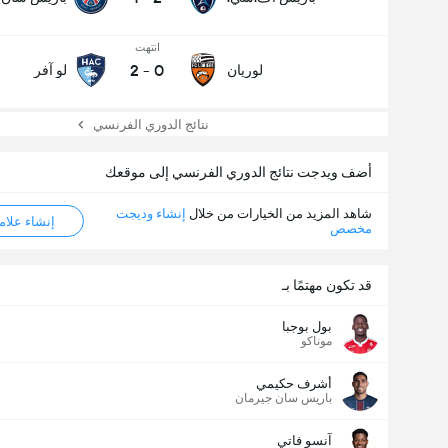
انتهت
2
-
0
لوريان
لو آفر
نتائج الدوري الفرنسي
أضف ويدجت نتائج الدوري الفرنسي إلى موقعك
شاهد المزيد من الخيارات من خلال
إنشاء وديجت
إنشاء علامة ML
مخصص
عدد الاهداف (2.5)
قد تكون مهتمًا بـ
بول بوجبا
موناكو
أشرف حكيمي
باريس سان جيرمان
آنسو فاتي