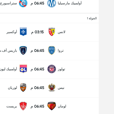
06:45 م
أولمبيك مارسيليا
ستراسبورج
الجولة 1
03:15 م
لانس
أوكسير
06:45 م
تروا
باريس أف.س
06:45 م
تولوز
أولمبيك ليون
06:45 م
نيس
لوريان
06:45 م
لومان
بريست