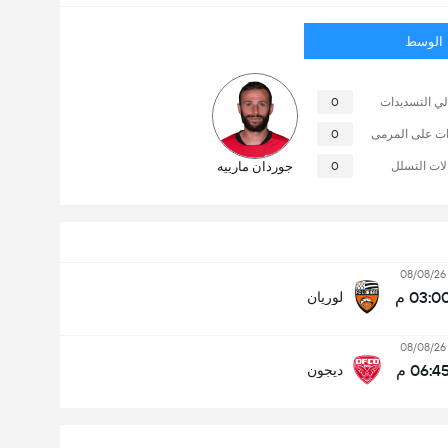
الوسط
لي التسديدات
0
ات على المرمى
0
لات التسلل
0
جوردان مارييه
08/08/26
03:0 م
لوريان
08/08/26
06:4 م
ديجون