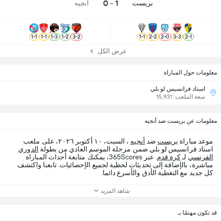
1 - 0
بريست
أنجيه
1
-
1
1
-
1
1
-
3
1
-
2
3
-
2
1
-
1
2
-
2
2
-
0
3
-
3
2
-
1
عرض الكل
معلومات حول المباراة
استاد فرانسيس لو بلي
سعة الملعب: 15,931
معلومات عن بريست ضد أنجيه
موعد مباراة
بريست
ضد
أنجيه
، السبت، ١٠ أكتوبر ٢٠٢٦، على ملعب
استاد فرانسيس لو بلي ضمن مرحلة الموسم العادي من بطولة
الدوري
الفرنسي
لـ
كرة قدم
. عبر 365Scores، يمكنك متابعة أحداث المباراة
مباشرة، بالإضافة إلى تحديثات لحظية لجميع الإحصائيات. تابعنا واكتشف
كل جديد مع التغطية الأدق والأسرع دائما.
شاهد المزيد
قد تكون مهتمًا بـ