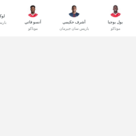
لوك
بول بوجبا
أشرف حكيمي
آنسو فاتي
باري
موناكو
باريس سان جيرمان
موناكو