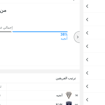
من 
إجمالي عدد 
38%
76%
أكثر
أنجيه
ترتيب الفريقين
ل
أنجيه
8
14
بوردو