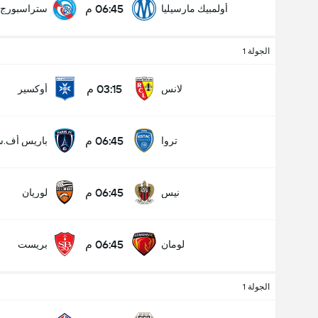
06:45 م
أولمبيك مارسيليا
ستراسبورج
الجولة 1
03:15 م
لانس
أوكسير
06:45 م
تروا
باريس أف.س
06:45 م
نيس
لوريان
06:45 م
لومان
بريست
الجولة 1