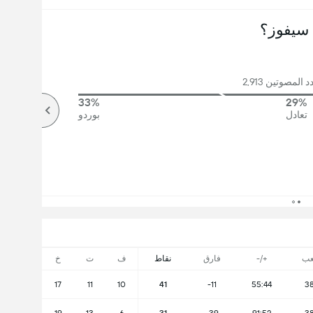
سيفوز؟
المصوتين 2,913
33%
29%
تعادل
بوردو
عب
+/-
فارق
نقاط
ف
ت
خ
17
11
10
41
-11
55:44
3