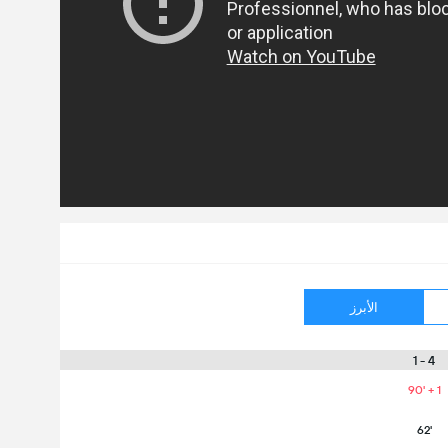
الأبرز
4 - 1
90' + 1
62'