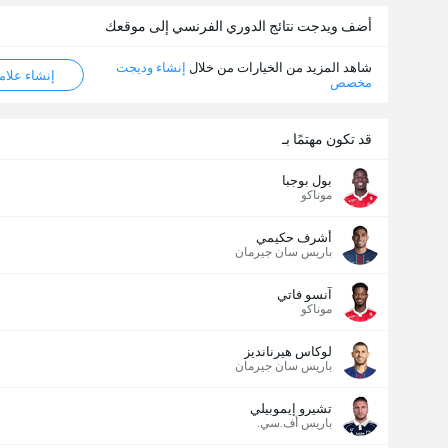
أضف ويدجت نتائج الدوري الفرنسي إلى موقعك
شاهد المزيد من الخيارات من خلال
إنشاء وديجت
إنشاء علامة ML
مخصص
قد تكون مهتمًا بـ
بول بوجبا
موناكو
أشرف حكيمي
باريس سان جيرمان
آنسو فاتي
موناكو
لوكاس هيرنانديز
باريس سان جيرمان
تشيرو إيموبيلي
باريس أف.سي.