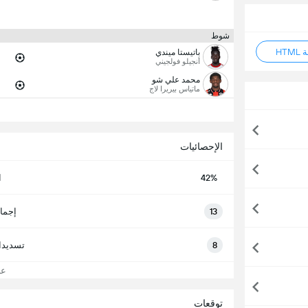
شوط
HT
باتيستا ميندي
أنجيلو فولجيني
محمد علي شو
ماتياس بيريرا لاج
الإحصائيات
42%
ا
13
إجما
8
تسديدا
عرض
توقعات