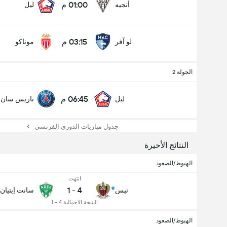
01:00 م
أنجيه
ليل
03:15 م
لو آفر
موناكو
الجولة 2
06:45 م
ليل
باريس سان 
جدول مباريات الدوري الفرنسي
النتائج الأخيرة
الهبوط/الصعود
انتهت
1
-
4
نيس
سانت إيتيان
النتيجة الاجمالية 4 - 1
الهبوط/الصعود