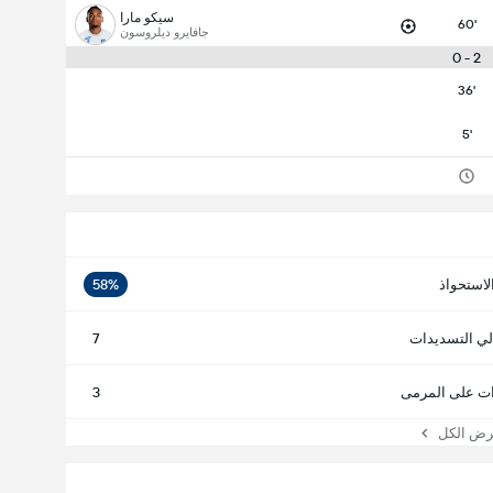
سيكو مارا
60'
جافايرو ديلروسون
2 - 0
36'
5'
لاستحواذ
58%
لي التسديدات
7
ت على المرمى
3
 الكل