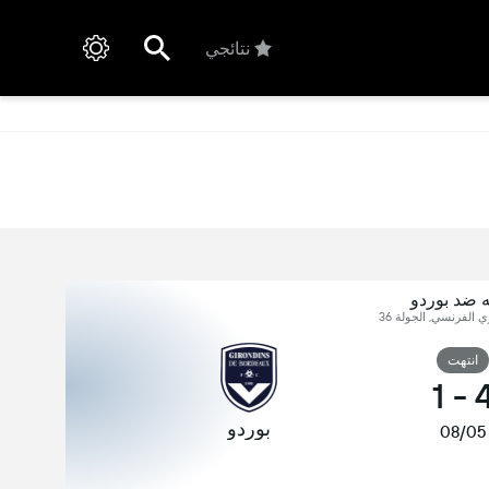
نتائجي
ه ضد بوردو
ي الفرنسي, الجولة 36
انتهت
1
-
بوردو
08/05