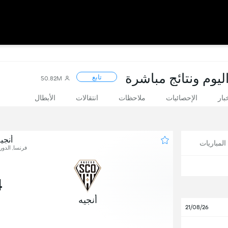
ليوم ونتائج مباشرة
تابع
50.82M
بار
الإحصائيات
ملاحظات
انتقالات
الأبطال
أنجي
لمباريات
فرنسا, الدور
4
أنجيه
21/08/26