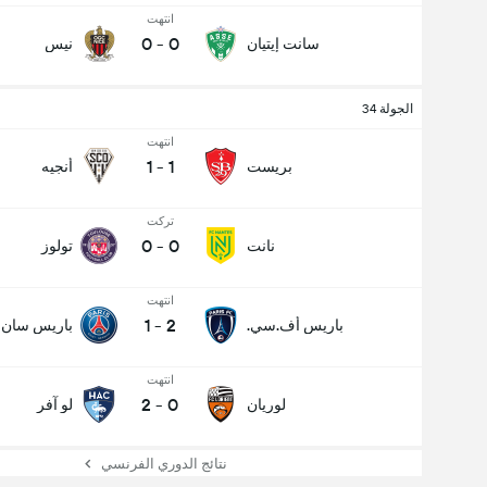
انتهت
0
-
0
سانت إيتيان
نيس
الجولة 34
انتهت
1
-
1
بريست
أنجيه
تركت
0
-
0
نانت
تولوز
انتهت
1
-
2
باريس أف.سي.
باريس سان 
انتهت
2
-
0
لوريان
لو آفر
نتائج الدوري الفرنسي