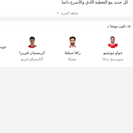
كل جديد مع التغطية الأدق والأسرع دائما.
شاهد المزيد
قد تكون مهتمًا بـ
جونس
جواو موتينيو
رافا سيلفا
كريستيان فيريرا
سبورتينج براغا
بنفيكا
أكاديميكو فيزيو