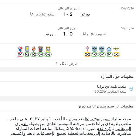
06/10/24
الدوري البرتغالي
2 - 1
بورتو
سبورتينج براغا
18/05/24
الدوري البرتغالي
0 - 1
سبورتينج براغا
بورتو
0
-
1
1
-
2
1
-
2
0
-
1
0
-
2
2
-
2
1
-
0
0
-
4
0
-
1
2
-
2
عرض الكل
معلومات حول المباراة
ملعب بلدية دي براغا
سعة الملعب: 30,286
معلومات عن سبورتينج براغا ضد بورتو
موعد مباراة
سبورتينج براغا
ضد
بورتو
، الأحد، ١٠ يناير ٢٠٢٧، على ملعب
ملعب بلدية دي براغا ضمن مرحلة الموسم العادي من بطولة
الدوري
البرتغالي
لـ
كرة قدم
. عبر 365Scores، يمكنك متابعة أحداث المباراة
مباشرة، بالإضافة إلى تحديثات لحظية لجميع الإحصائيات. تابعنا واكتشف