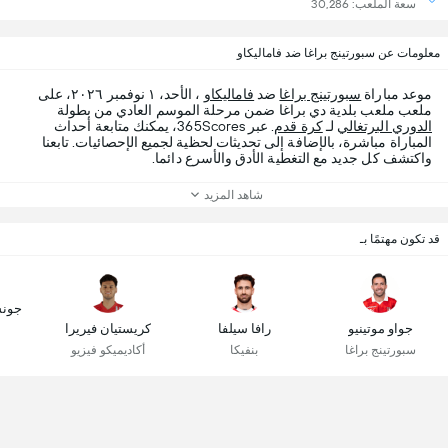
سعة الملعب: 30,286
معلومات عن سبورتينج براغا ضد فاماليكاو
موعد مباراة
سبورتينج براغا
ضد
فاماليكاو
، الأحد، ١ نوفمبر ٢٠٢٦، على
ملعب ملعب بلدية دي براغا ضمن مرحلة الموسم العادي من بطولة
الدوري البرتغالي
لـ
كرة قدم
. عبر 365Scores، يمكنك متابعة أحداث
المباراة مباشرة، بالإضافة إلى تحديثات لحظية لجميع الإحصائيات. تابعنا
واكتشف كل جديد مع التغطية الأدق والأسرع دائما.
شاهد المزيد
قد تكون مهتمًا بـ
جونس
جواو موتينيو
رافا سيلفا
كريستيان فيريرا
سبورتينج براغا
بنفيكا
أكاديميكو فيزيو