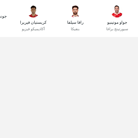
جونس
جواو موتينيو
رافا سيلفا
كريستيان فيريرا
سبورتينج براغا
بنفيكا
أكاديميكو فيزيو