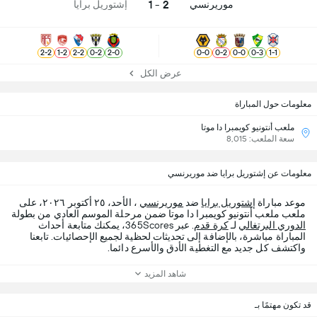
2 - 1
موريرنسي
إشتوريل برايا
2
-
2
1
-
2
2
-
2
0
-
2
2
-
0
0
-
0
0
-
2
0
-
0
0
-
3
1
-
1
عرض الكل
معلومات حول المباراة
ملعب أنتونيو كويمبرا دا موتا
سعة الملعب: 8,015
معلومات عن إشتوريل برايا ضد موريرنسي
موعد مباراة
إشتوريل برايا
ضد
موريرنسي
، الأحد، ٢٥ أكتوبر ٢٠٢٦، على
ملعب ملعب أنتونيو كويمبرا دا موتا ضمن مرحلة الموسم العادي من بطولة
الدوري البرتغالي
لـ
كرة قدم
. عبر 365Scores، يمكنك متابعة أحداث
المباراة مباشرة، بالإضافة إلى تحديثات لحظية لجميع الإحصائيات. تابعنا
واكتشف كل جديد مع التغطية الأدق والأسرع دائما.
شاهد المزيد
قد تكون مهتمًا بـ