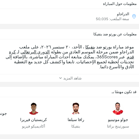
معلومات حول المباراة
الدراجاو
سعة الملعب: 50,035
معلومات عن بورتو ضد بنفيكا
موعد مباراة
بورتو
ضد
بنفيكا
، الأحد، ٢٠ سبتمبر ٢٠٢٦، على ملعب
الدراجاو ضمن مرحلة الموسم العادي من بطولة
الدوري البرتغالي
لـ
كرة
قدم
. عبر 365Scores، يمكنك متابعة أحداث المباراة مباشرة، بالإضافة إلى
تحديثات لحظية لجميع الإحصائيات. تابعنا واكتشف كل جديد مع التغطية
الأدق والأسرع دائما.
شاهد المزيد
قد تكون مهتمًا بـ
جونس
جواو موتينيو
رافا سيلفا
كريستيان فيريرا
سبورتينج براغا
بنفيكا
أكاديميكو فيزيو